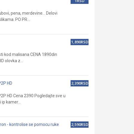
1RSD
bovi, pena, merdevine… Delovi
likama. PO PR...
1,890RSD
osti kod malisana CENA 1890din
D olovka z...
2,390RSD
 P2P HD
 P2P HD Cena 2390 Pogledajte sve u
ip kamer...
2,590RSD
dron - kontrolise se pomocu ruke