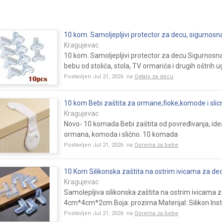
10 kom. Samoljepljivi protector za decu, sigurnosna
Kragujevac
10 kom. Samoljepljivi protector za decu Sigurnosna 
bebu od stolića, stola, TV ormarića i drugih oštrih ug
Postavljen Jul 21, 2026 na
Ostalo za decu
10 kom Bebi zaštita za ormane,fioke,komode i slic
Kragujevac
Novo- 10 komada Bebi zaštita od povređivanja, idea
ormana, komoda i slično. 10 komada
Postavljen Jul 21, 2026 na
Oprema za bebe
10 Kom Silikonska zaštita na ostrim ivicama za de
Kragujevac
Samolepljiva silikonska zaštita na ostrim ivicama 
4cm*4cm*2cm Boja: prozirna Materijal: Silikon Inst.
Postavljen Jul 21, 2026 na
Oprema za bebe