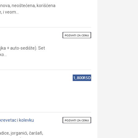
o nova, neoštećena, korišćena
, i veom...
POZVATI ZA CENU
jka + auto-sedište). Set
o...
1,800RSD
krevetac i kolevku
POZVATI ZA CENU
ice, jorganići, čaršafi,