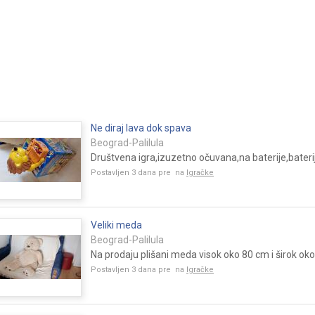
Ne diraj lava dok spava
Beograd-Palilula
Društvena igra,izuzetno očuvana,na baterije,bateri
Postavljen 3 dana pre na
Igračke
Veliki meda
Beograd-Palilula
Na prodaju plišani meda visok oko 80 cm i širok oko 6
Postavljen 3 dana pre na
Igračke