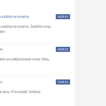
650RSD
 zaštita na ivicama.
zaštita na ivicama. Zaštitite svoju
lov...
650RSD
no
lno za zaključavanje vrata, fioka,
550RSD
cu
za decu 10 komada. Veličina:
..