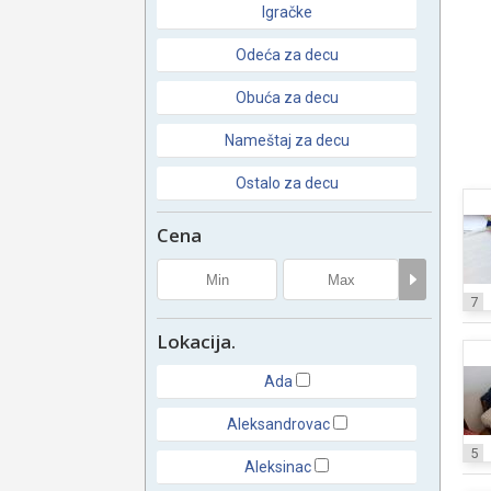
Igračke
Odeća za decu
Obuća za decu
Nameštaj za decu
Ostalo za decu
Cena
7
Lokacija.
Ada
Aleksandrovac
5
Aleksinac