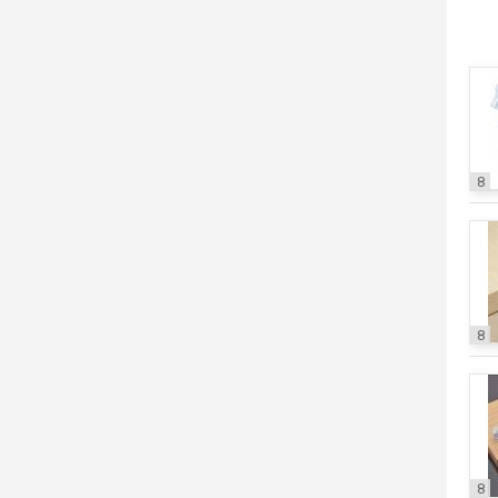
8
8
8