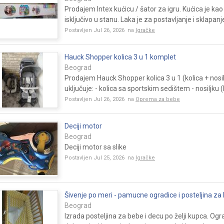
Prodajem Intex kućicu / šator za igru. Kućica je ka
isključivo u stanu. Laka je za postavljanje i sklapanje
Postavljen Jul 26, 2026 na
Igračke
Hauck Shopper kolica 3 u 1 komplet
Beograd
Prodajem Hauck Shopper kolica 3 u 1 (kolica + nosil
uključuje: - kolica sa sportskim sedištem - nosiljku (k
Postavljen Jul 26, 2026 na
Oprema za bebe
Deciji motor
Beograd
Deciji motor sa slike
Postavljen Jul 25, 2026 na
Igračke
Šivenje po meri - pamucne ogradice i posteljina za 
Beograd
Izrada posteljina za bebe i decu po želji kupca. Ograd