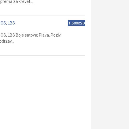
oprema za krevet...
1,500RSD
 SOS, LBS
SOS, LBS Boje satova; Plava, Poziv:
držav...