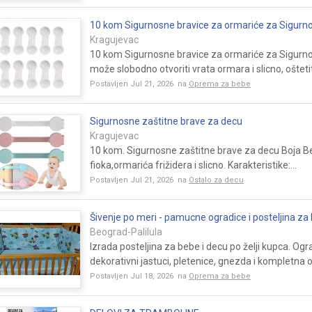
10 kom Sigurnosne bravice za ormariće za Sigurn
Kragujevac
10 kom Sigurnosne bravice za ormariće za Sigurno
može slobodno otvoriti vrata ormara i slicno, ošteti
Postavljen Jul 21, 2026 na
Oprema za bebe
Sigurnosne zaštitne brave za decu
Kragujevac
10 kom. Sigurnosne zaštitne brave za decu Boja Be
fioka,ormarića frižidera i slicno. Karakteristike:...
Postavljen Jul 21, 2026 na
Ostalo za decu
Šivenje po meri - pamucne ogradice i posteljina za 
Beograd-Palilula
Izrada posteljina za bebe i decu po želji kupca. Ograd
dekorativni jastuci, pletenice, gnezda i kompletna 
Postavljen Jul 18, 2026 na
Oprema za bebe