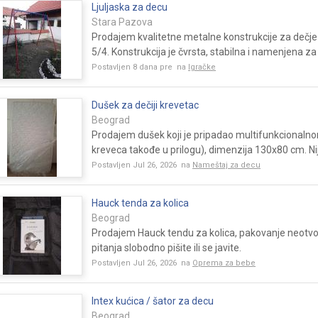
Ljuljaska za decu
Stara Pazova
Prodajem kvalitetne metalne konstrukcije za dečje l
5/4. Konstrukcija je čvrsta, stabilna i namenjena za 
Postavljen 8 dana pre na
Igračke
Dušek za dečiji krevetac
Beograd
Prodajem dušek koji je pripadao multifunkcionaln
kreveca takođe u prilogu), dimenzija 130x80 cm. Nij
Postavljen Jul 26, 2026 na
Nameštaj za decu
Hauck tenda za kolica
Beograd
Prodajem Hauck tendu za kolica, pakovanje neotvo
pitanja slobodno pišite ili se javite.
Postavljen Jul 26, 2026 na
Oprema za bebe
Intex kućica / šator za decu
Beograd