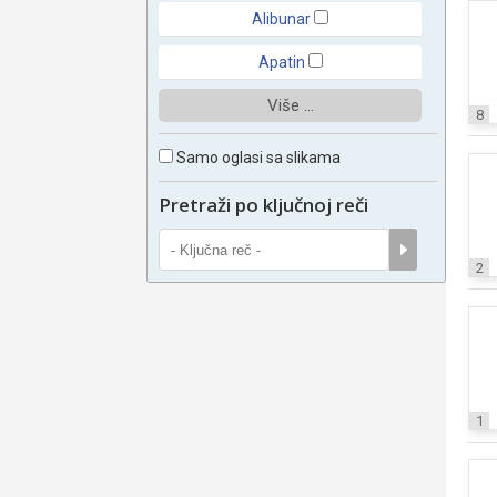
Alibunar
Apatin
Više ...
8
Samo oglasi sa slikama
Pretraži po ključnoj reči
2
1