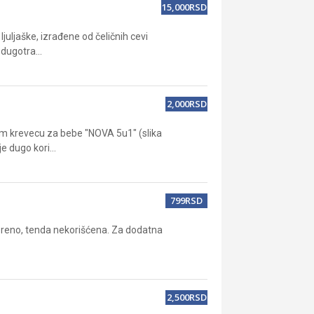
15,000RSD
juljaške, izrađene od čeličnih cevi
dugotra...
2,000RSD
om krevecu za bebe "NOVA 5u1" (slika
e dugo kori...
799RSD
reno, tenda nekorišćena. Za dodatna
2,500RSD