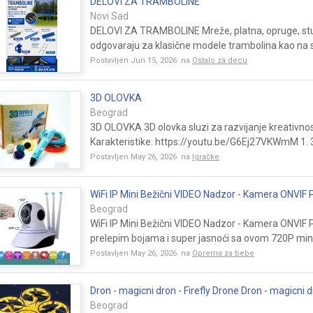
DELOVI ZA TRAMBOLINE
Novi Sad
DELOVI ZA TRAMBOLINE Mreže, platna, opruge, stu
odgovaraju za klasične modele trambolina kao na s
Postavljen Jun 15, 2026 na
Ostalo za decu
3D OLOVKA
Beograd
3D OLOVKA 3D olovka sluzi za razvijanje kreativn
Karakteristike: https://youtu.be/G6Ej27VKWmM 1. 3
Postavljen May 26, 2026 na
Igračke
WiFi IP Mini Bežični VIDEO Nadzor - Kamera ONVIF
Beograd
WiFi IP Mini Bežični VIDEO Nadzor - Kamera ONVIF
prelepim bojama i super jasnoći sa ovom 720P mini 
Postavljen May 26, 2026 na
Oprema za bebe
Dron - magicni dron - Firefly Drone Dron - magicni 
Beograd