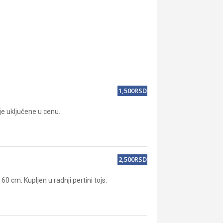
1,500RSD
je uključene u cenu.
2,500RSD
0 cm. Kupljen u radnji pertini tojs.