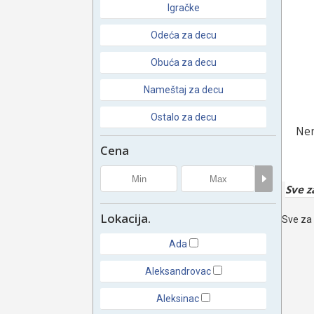
Igračke
Odeća za decu
Obuća za decu
Nameštaj za decu
Ostalo za decu
Nem
Cena
Sve z
Lokacija.
Sve za 
Ada
Aleksandrovac
Aleksinac