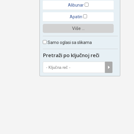
Alibunar
Apatin
Više ...
Samo oglasi sa slikama
Pretraži po ključnoj reči