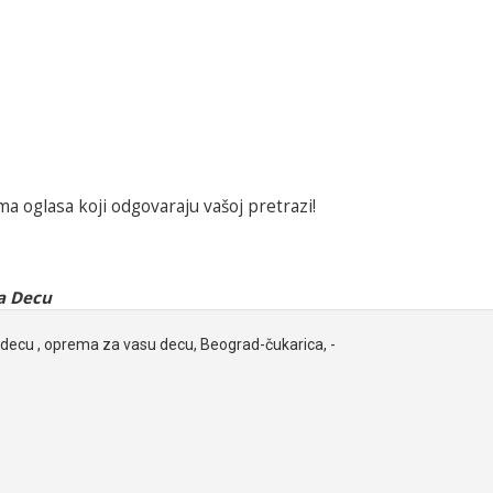
a oglasa koji odgovaraju vašoj pretrazi!
a Decu
decu , oprema za vasu decu, Beograd-čukarica, -