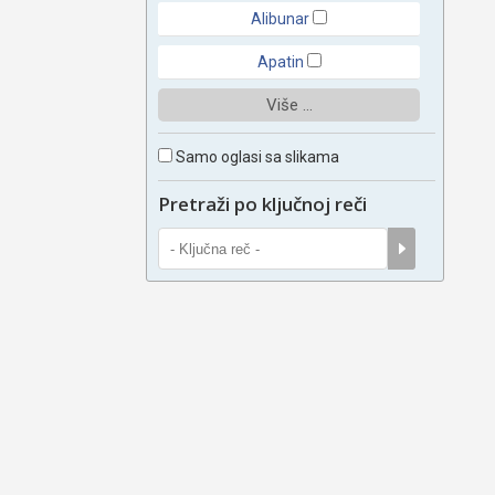
Alibunar
Apatin
Više ...
Samo oglasi sa slikama
Pretraži po ključnoj reči