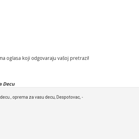
a oglasa koji odgovaraju vašoj pretrazi!
a Decu
decu , oprema za vasu decu, Despotovac, -