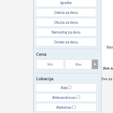
Igračke
Odeća za decu
Obuća za decu
Nameštaj za decu
Ostalo za decu
Nem
Cena
Sve z
Lokacija.
Sve za 
Ada
Aleksandrovac
Aleksinac