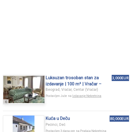
Luksuzan trosoban stan za
3,000EUR
izdavanje | 100 m² | Vračar –
Cara Nikolaja
Beograd, Vračar, Centar (Vračar)
Postavljen Juče na
Izdavanje Nekretnina
6
Kuća u Deču
80,000EUR
Pećinci, Deč
Postavljen 3 dana pre na
Prodaja Nekretnina