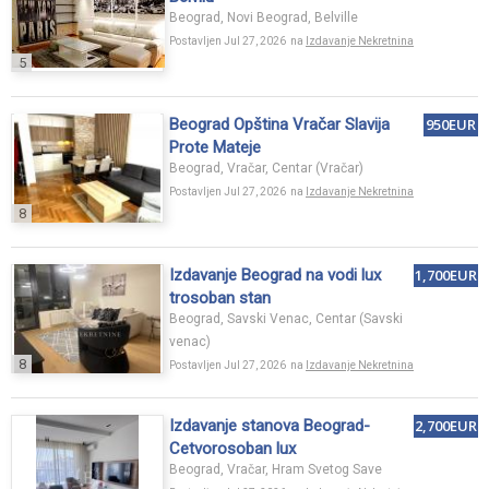
Beograd, Novi Beograd, Belville
Postavljen Jul 27, 2026 na
Izdavanje Nekretnina
5
Beograd Opština Vračar Slavija
950EUR
Prote Mateje
Beograd, Vračar, Centar (Vračar)
Postavljen Jul 27, 2026 na
Izdavanje Nekretnina
8
Izdavanje Beograd na vodi lux
1,700EUR
trosoban stan
Beograd, Savski Venac, Centar (Savski
venac)
8
Postavljen Jul 27, 2026 na
Izdavanje Nekretnina
Izdavanje stanova Beograd-
2,700EUR
Cetvorosoban lux
stan,garaza,novogradnja
Beograd, Vračar, Hram Svetog Save