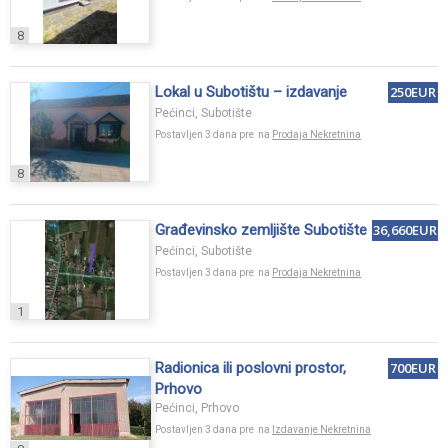
8
Lokal u Subotištu – izdavanje
250EUR
Pećinci, Subotište
Postavljen 3 dana pre na
Prodaja Nekretnina
8
Građevinsko zemljište Subotište
36,660EUR
Pećinci, Subotište
Postavljen 3 dana pre na
Prodaja Nekretnina
1
Radionica ili poslovni prostor,
700EUR
Prhovo
Pećinci, Prhovo
Postavljen 3 dana pre na
Izdavanje Nekretnina