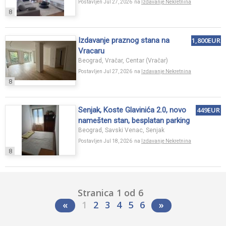
Postavljen Jul 27, 2026 na
Izdavanje Nekretnina
8
Izdavanje praznog stana na
1,800EUR
Vracaru
Beograd, Vračar, Centar (Vračar)
Postavljen Jul 27, 2026 na
Izdavanje Nekretnina
8
Senjak, Koste Glavinića 2.0, novo
449EUR
namešten stan, besplatan parking
Beograd, Savski Venac, Senjak
Postavljen Jul 18, 2026 na
Izdavanje Nekretnina
8
Stranica 1 od 6
«
1
2
3
4
5
6
»