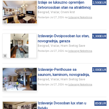
Izdaje se luksuzno opremljen
2,500EUR
četvorosoban stan na atraktivnoj
lokaciji – Crveni krst.
Beograd, Vračar, Crveni krst
Postavljen Jul 27, 2026 na
Izdavanje Nekretnina
8
Izdavanje-Dvoiposoban lux stan,
1,300EUR
novogradnja, garaza
Beograd, Vračar, Hram Svetog Save
Postavljen Jul 27, 2026 na
Izdavanje Nekretnina
8
Izdavanje-Penthouse sa
2,000EUR
saunom, kaminom, novogradnja,
garaza
Beograd, Vračar, Hram Svetog Save
Postavljen Jul 27, 2026 na
Izdavanje Nekretnina
8
Izdavanje Dvosoban lux stan u
850EUR
Belvilu