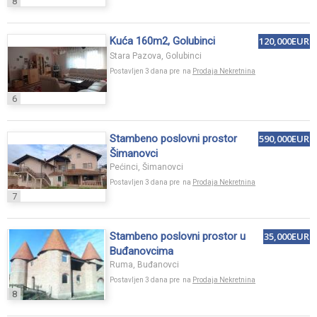
8
Kuća 160m2, Golubinci
120,000EUR
Stara Pazova, Golubinci
Postavljen 3 dana pre na
Prodaja Nekretnina
6
Stambeno poslovni prostor
590,000EUR
Šimanovci
Pećinci, Šimanovci
Postavljen 3 dana pre na
Prodaja Nekretnina
7
Stambeno poslovni prostor u
35,000EUR
Buđanovcima
Ruma, Buđanovci
Postavljen 3 dana pre na
Prodaja Nekretnina
8