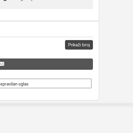
Prikaži broj
nepravilan oglas