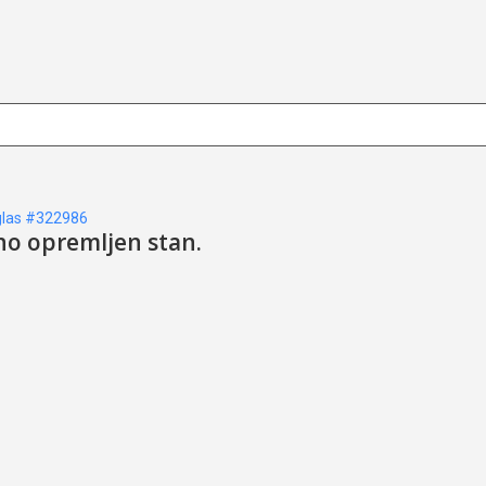
las #322986
tno opremljen stan.