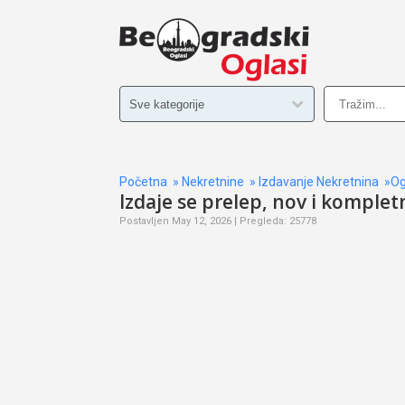
Početna
»
Nekretnine
»
Izdavanje Nekretnina
»Og
Izdaje se prelep, nov i komple
Postavljen May 12, 2026 | Pregleda: 25778