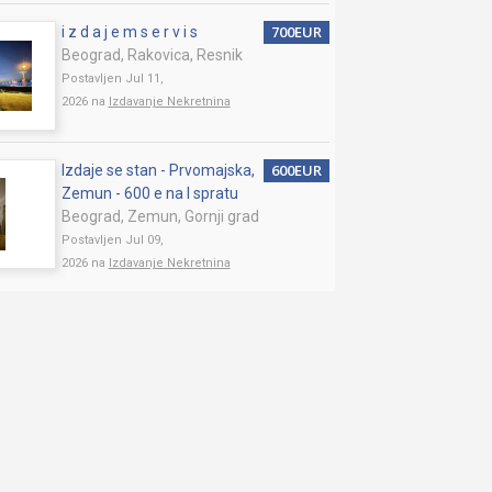
700EUR
i z d a j e m s e r v i s
Beograd, Rakovica, Resnik
Postavljen Jul 11,
2026 na
Izdavanje Nekretnina
600EUR
Izdaje se stan - Prvomajska,
Zemun - 600 e na I spratu
Beograd, Zemun, Gornji grad
Postavljen Jul 09,
2026 na
Izdavanje Nekretnina