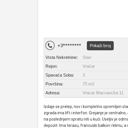
+3********
Prikaži broj
Vrsta Nekretnine:
Stan
Rejon:
Vračar
Spavaća Soba:
3
Površina:
75 m2
Adresa:
Vracar Macvancka 11
Izdaje se prelep, nov i kompletno opremljen sta
zgrada ima lift i interfon. Grejanje je centralno
na poslednjem spratu niti u kući. Useljiv je o
depozit. Ima terasu, francuski balkon i klimu, 