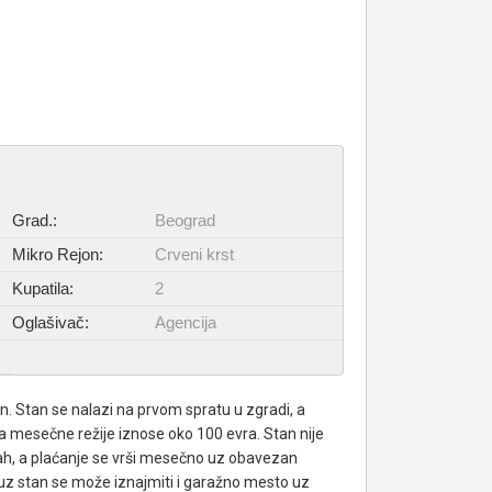
Grad.:
Beograd
Mikro Rejon:
Crveni krst
Kupatila:
2
Oglašivač:
Agencija
n. Stan se nalazi na prvom spratu u zgradi, a
, a mesečne režije iznose oko 100 evra. Stan nije
dmah, a plaćanje se vrši mesečno uz obavezan
a uz stan se može iznajmiti i garažno mesto uz