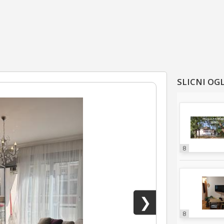
SLICNI OG
8
❯
8