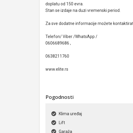
doplatu od 150 evra.
Stan se izdaje na duzi vremenski period.
Za sve dodatne informacije možete kontaktirati 
Telefon/ Viber /WhatsApp /
0606689686 ,
0638211760
www.elite.rs
Pogodnosti
Klima uređaj
Lift
Garaža