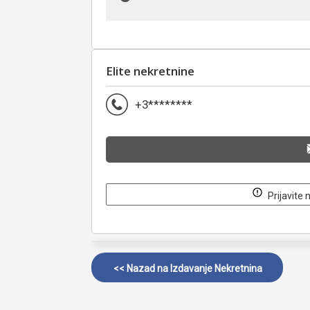
Elite nekretnine
+3********
Prijavite 
<< Nazad na
Izdavanje Nekretnina