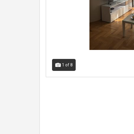
1
of 8