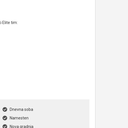
Elite tim:
Dnevna soba
Namesten
Nova gradnja