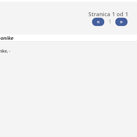
Stranica 1 od 1
«
1
»
onike
ike, -