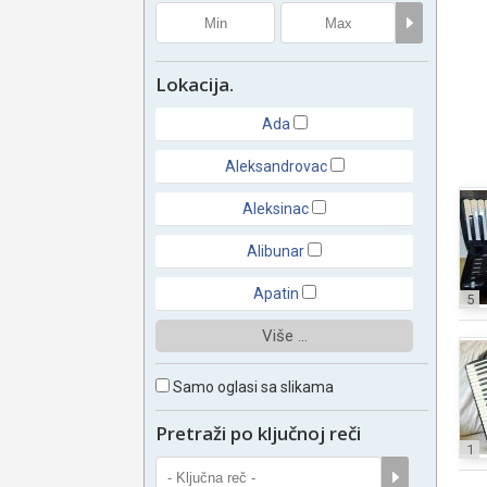
Lokacija.
Ada
Aleksandrovac
Aleksinac
Alibunar
Apatin
5
Više ...
Samo oglasi sa slikama
Pretraži po ključnoj reči
1