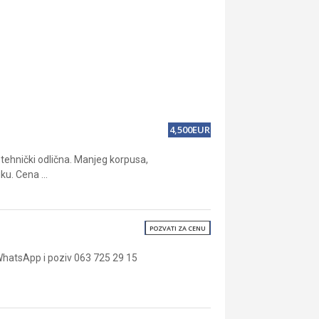
4,500EUR
tehnički odlična. Manjeg korpusa,
u. Cena ...
POZVATI ZA CENU
 WhatsApp i poziv 063 725 29 15