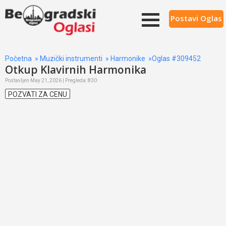
Postavi Oglas
Početna
»
Muzički instrumenti
»
Harmonike
»Oglas #309452
Otkup Klavirnih Harmonika
Postavljen May 21, 2026 | Pregleda: 830
POZVATI ZA CENU