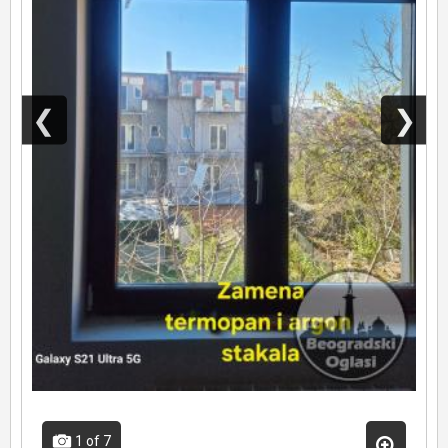
❮
❯
1
of 7