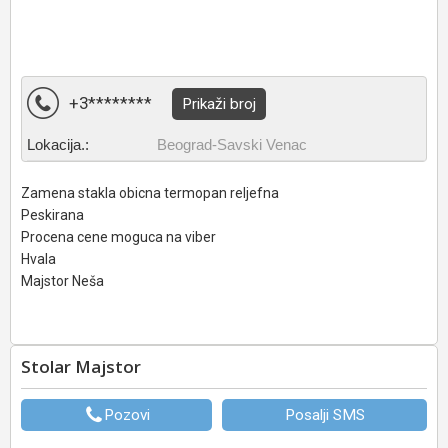
+3********
Prikaži broj
Lokacija.:
Beograd-Savski Venac
Zamena stakla obicna termopan reljefna
Peskirana
Procena cene moguca na viber
Hvala
Majstor Neša
Stolar Majstor
Pozovi
Posalji SMS