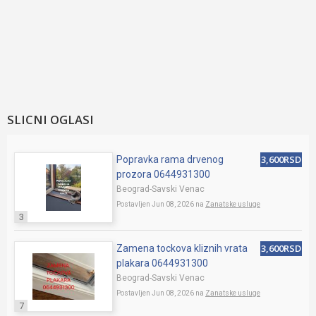
SLICNI OGLASI
3,600RSD
Popravka rama drvenog
prozora 0644931300
Beograd-Savski Venac
Postavljen Jun 08, 2026 na
Zanatske usluge
3
3,600RSD
Zamena tockova kliznih vrata
plakara 0644931300
Beograd-Savski Venac
Postavljen Jun 08, 2026 na
Zanatske usluge
7