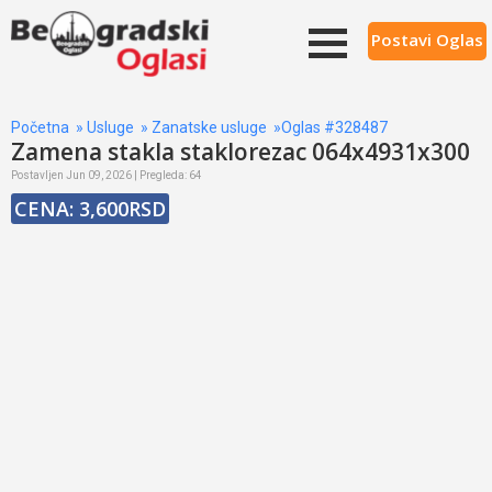
Postavi Oglas
Početna
»
Usluge
»
Zanatske usluge
»Oglas #328487
Zamena stakla staklorezac 064x4931x300
Postavljen Jun 09, 2026 | Pregleda: 64
CENA: 3,600RSD