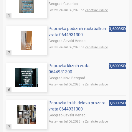
Beograd-Čukarica
Postavljen Jul 06, 2026 na
Zanatske usluge
1
3,600RSD
Popravka podiznih rucki balkon
vrata 0644931300
Beograd-Savski Venac
Postavljen Jul 06, 2026 na
Zanatske usluge
7
3,600RSD
Popravka kliznih vrata
0644931300
Beograd-Novi Beograd
Postavljen Jul 06, 2026 na
Zanatske usluge
6
3,600RSD
Popravka trulih delova prozora
vrata 0644931300
Beograd-Savski Venac
Postavljen Jul 06, 2026 na
Zanatske usluge
7