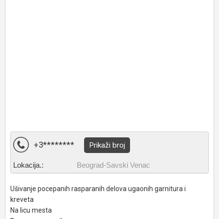
+3********
Prikaži broj
Lokacija.:
Beograd-Savski Venac
Ušivanje pocepanih rasparanih delova ugaonih garnitura i
kreveta
Na licu mesta