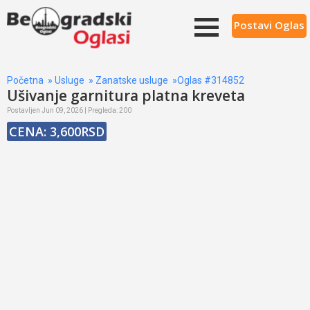
Postavi Oglas
Početna
»
Usluge
»
Zanatske usluge
»Oglas #314852
Ušivanje garnitura platna kreveta
Postavljen Jun 09, 2026 | Pregleda: 200
CENA: 3,600RSD