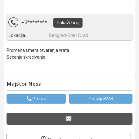
+3********
Prikaži broj
Lokacija.:
Beograd-Stari Grad
Promena smera otvaranja vrata
Secenje skracivanje
Majstor Nesa
Pozovi
Posalji SMS