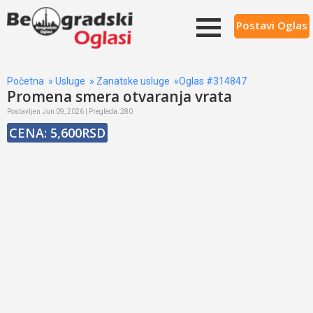
Postavi Oglas
Početna
»
Usluge
»
Zanatske usluge
»Oglas #314847
Promena smera otvaranja vrata
Postavljen Jun 09, 2026 | Pregleda: 280
CENA: 5,600RSD