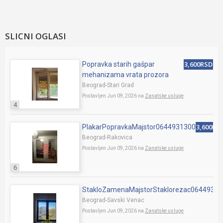
SLICNI OGLASI
3,600RSD
Popravka starih gašpar
mehanizama vrata prozora
Beograd-Stari Grad
Postavljen Jun 09, 2026 na
Zanatske usluge
4
3,600RS
PlakarPopravkaMajstor0644931300
Beograd-Rakovica
Postavljen Jun 09, 2026 na
Zanatske usluge
6
StakloZamenaMajstorStaklorezac0644931
Beograd-Savski Venac
Postavljen Jun 09, 2026 na
Zanatske usluge