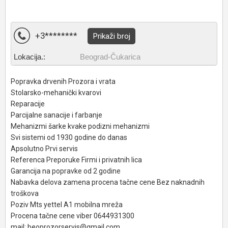
+3********
Prikaži broj
Lokacija.:
Beograd-Čukarica
Popravka drvenih Prozora i vrata
Stolarsko-mehanički kvarovi
Reparacije
Parcijalne sanacije i farbanje
Mehanizmi šarke kvake podizni mehanizmi
Svi sistemi od 1930 godine do danas
Apsolutno Prvi servis
Referenca Preporuke Firmi i privatnih lica
Garancija na popravke od 2 godine
Nabavka delova zamena procena tačne cene Bez naknadnih
troškova
Poziv Mts yettel A1 mobilna mreža
Procena tačne cene viber 0644931300
mail: beoprozorservis@gmail.com