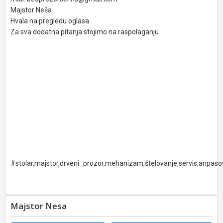
Majstor Neša
Hvala na pregledu oglasa
Za sva dodatna pitanja stojimo na raspolaganju
#stolar,majstor,drveni_prozor,mehanizam,štelovanje,servis,anpa
Majstor Nesa