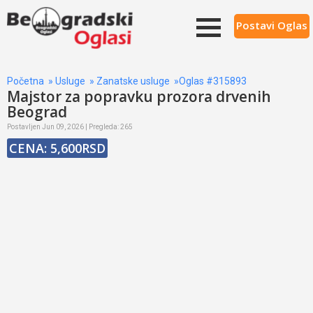
Postavi Oglas
Početna
»
Usluge
»
Zanatske usluge
»Oglas #315893
Majstor za popravku prozora drvenih
Beograd
Postavljen Jun 09, 2026 | Pregleda: 265
CENA: 5,600RSD