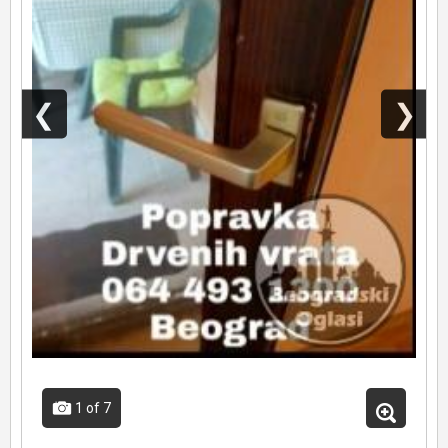
❮
❯
1
of 7