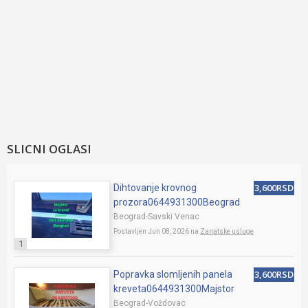
SLICNI OGLASI
3,600RSD
Dihtovanje krovnog
prozora0644931300Beograd
Beograd-Savski Venac
Postavljen Jun 08, 2026 na
Zanatske usluge
1
3,600RSD
Popravka slomljenih panela
kreveta0644931300Majstor
Beograd-Voždovac