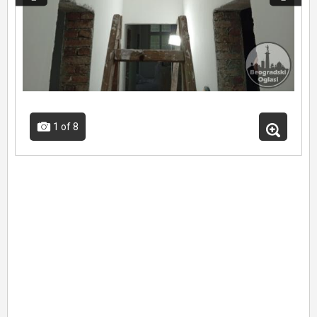
1
of 8