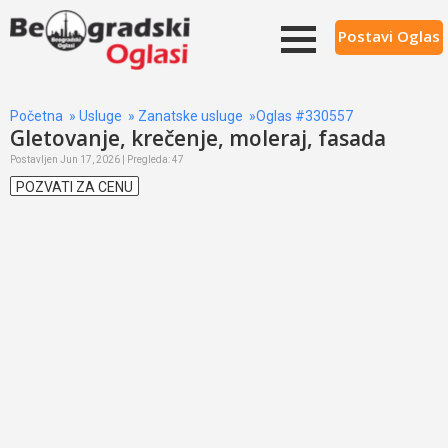
Postavi Oglas
Početna
»
Usluge
»
Zanatske usluge
»Oglas #330557
Gletovanje, krečenje, moleraj, fasada
Postavljen Jun 17, 2026 | Pregleda: 47
POZVATI ZA CENU