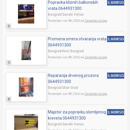
3,600RSD
Popravka kliznih balkonskih
vrata 0644931300
Beograd-Savski Venac
Postavljen Jun 08, 2026 na
Zanatske usluge
6
3,600RSD
Promena smera otvaranja vrata
0644931300
Beograd-Novi Beograd
Postavljen Jun 08, 2026 na
Zanatske usluge
5
3,600RSD
Reparacija drvenog prozora
0644931300
Beograd-Stari Grad
Postavljen Jun 08, 2026 na
Zanatske usluge
8
3,600RSD
Majstor za popravku slomljenog
kreveta 0644931300
Beograd-Savski Venac