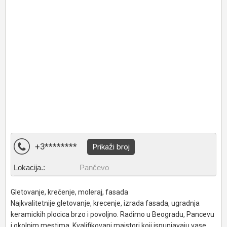
+3********
Prikaži broj
Lokacija.:
Pančevo
Gletovanje, krečenje, moleraj, fasada
Najkvalitetnije gletovanje, krecenje, izrada fasada, ugradnja
keramickih plocica brzo i povoljno. Radimo u Beogradu, Pancevu
i okolnim mestima. Kvalifikovani majstori koji ispunjavaju vase