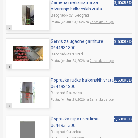
3,600RSD
Zamena mehanizma za
otvaranje balkonskih vrata
Beograd-Novi Beograd
Postavljen Jun 23, 2026 na
Zanatske usluge
7
3,600RSD
Servis za ugaone garniture
0644931300
Beograd-Stari Grad
Postavljen Jun 23, 2026 na
Zanatske usluge
8
3,600RSD
Popravka ručke balkonskih vrata
0644931300
Beograd-Rakovica
Postavljen Jun 23, 2026 na
Zanatske usluge
7
5,600RSD
Popravka rupa u vratima
0644931300
Beograd-Čukarica