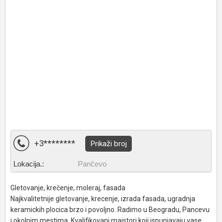
+3********
Prikaži broj
Lokacija.:
Pančevo
Gletovanje, krečenje, moleraj, fasada
Najkvalitetnije gletovanje, krecenje, izrada fasada, ugradnja
keramickih plocica brzo i povoljno. Radimo u Beogradu, Pancevu
i okolnim mestima. Kvalifikovani majstori koji ispunjavaju vase