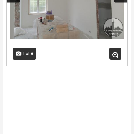
1
of 8