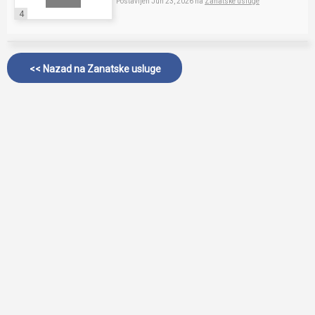
Postavljen Jun 23, 2026 na
Zanatske usluge
4
<< Nazad na
Zanatske usluge