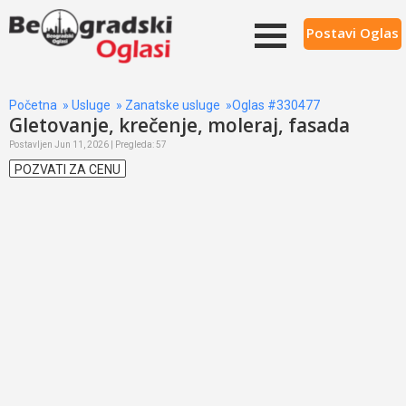
Postavi Oglas
Početna
»
Usluge
»
Zanatske usluge
»Oglas #330477
Gletovanje, krečenje, moleraj, fasada
Postavljen Jun 11, 2026 | Pregleda: 57
POZVATI ZA CENU