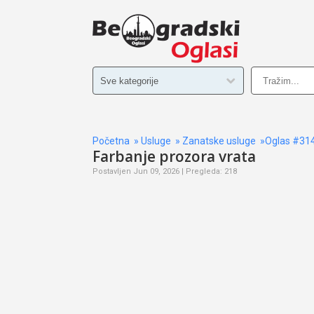
Početna
»
Usluge
»
Zanatske usluge
»Oglas #31
Farbanje prozora vrata
Postavljen Jun 09, 2026 | Pregleda: 218