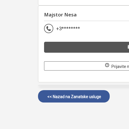
Majstor Nesa
+3********
Prijavite 
<< Nazad na
Zanatske usluge