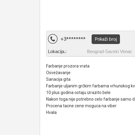
+3********
Prikaži broj
Lokacija.:
Beograd-Savski Venac
Farbanje prozora vrata
Osvežavanje
Sanacija gita
Farbanje uljanim grčkim farbama vrhunskog kva
10 plus godina ostaju izrazito bele
Nakon toga nije potrebno celo farbanje samo d
Procena tacne cene moguca na viber
Hvala