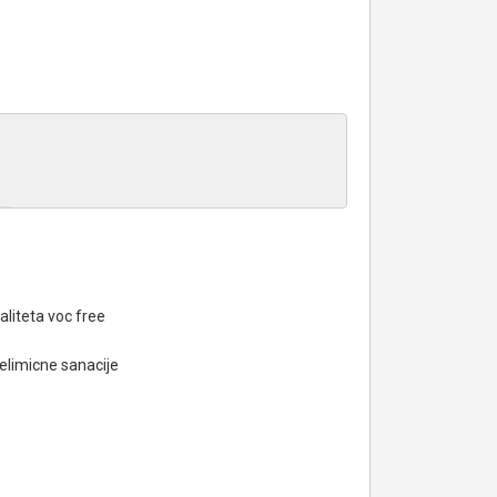
liteta voc free
elimicne sanacije