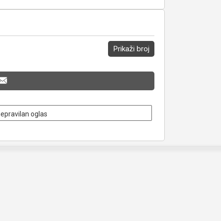
Prikaži broj
nepravilan oglas