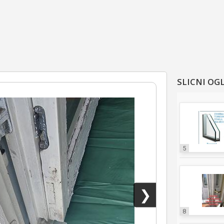
SLICNI OG
5
❯
8