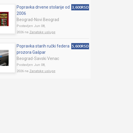
3,600RSD
Popravka drvene stolarije od
2006
Beograd-Novi Beograd
Postavljen Jun 08,
2026 na
Zanatske usluge
5,600RSD
Popravka starih ručki federa
prozora Gašpar
Beograd-Savski Venac
Postavljen Jun 08,
2026 na
Zanatske usluge