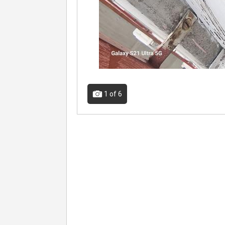
1
of 6