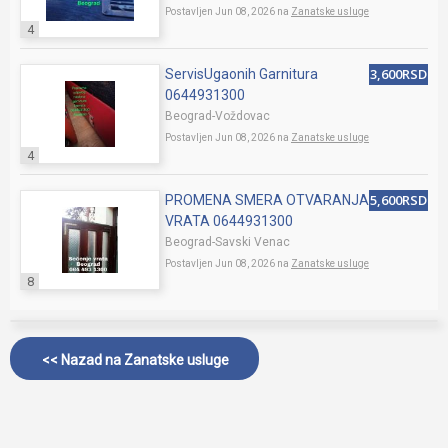
Postavljen Jun 08, 2026 na
Zanatske usluge
4
3,600RSD
ServisUgaonih Garnitura
0644931300
Beograd-Voždovac
Postavljen Jun 08, 2026 na
Zanatske usluge
4
5,600RSD
PROMENA SMERA OTVARANJA
VRATA 0644931300
Beograd-Savski Venac
Postavljen Jun 08, 2026 na
Zanatske usluge
8
<< Nazad na
Zanatske usluge