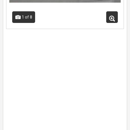
1
of 8