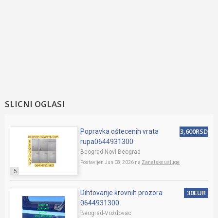
SLICNI OGLASI
3,600RSD
Popravka oštecenih vrata
rupa0644931300
Beograd-Novi Beograd
Postavljen Jun 08, 2026 na
Zanatske usluge
5
30EUR
Dihtovanje krovnih prozora
0644931300
Beograd-Voždovac