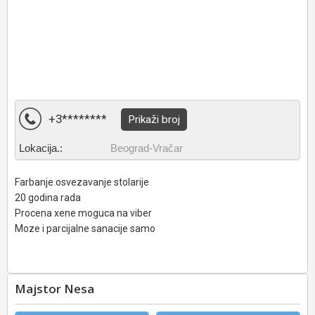
+3********
Prikaži broj
Lokacija.:
Beograd-Vračar
Farbanje osvezavanje stolarije
20 godina rada
Procena xene moguca na viber
Moze i parcijalne sanacije samo
Majstor Nesa