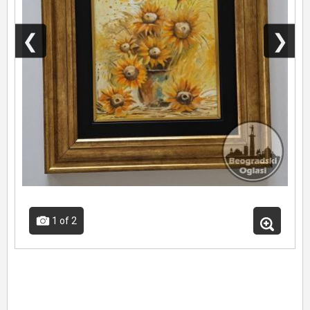
❮
❯
1
of 2