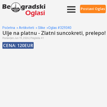
Postavi Oglas
Početna
»
Antikviteti
»
Slike
»Oglas #329340
Ulje na platnu - Zlatni suncokreti, prelepo!
Postavljen Jun 19, 2026 | Pregleda: 41
CENA: 120EUR