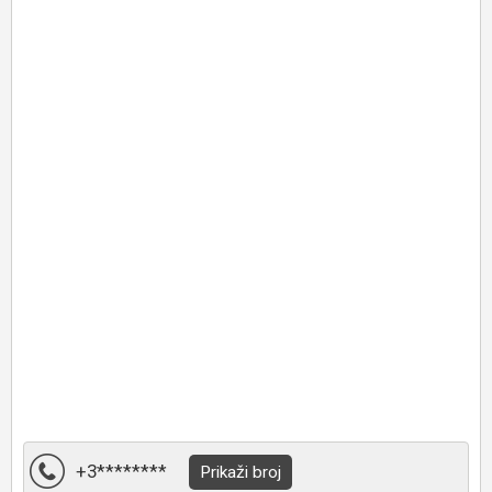
+3********
Prikaži broj