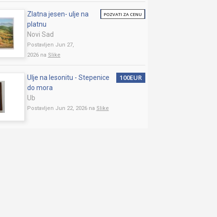
Zlatna jesen- ulje na
POZVATI ZA CENU
platnu
Novi Sad
Postavljen Jun 27,
2026 na
Slike
100EUR
Ulje na lesonitu - Stepenice
do mora
Ub
Postavljen Jun 22, 2026 na
Slike