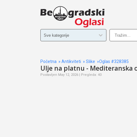
Početna
»
Antikviteti
»
Slike
»Oglas #328385
Ulje na platnu - Mediteranska 
Postavljen May 12, 2026 | Pregleda: 40