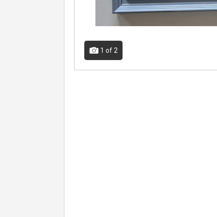
1
of 2