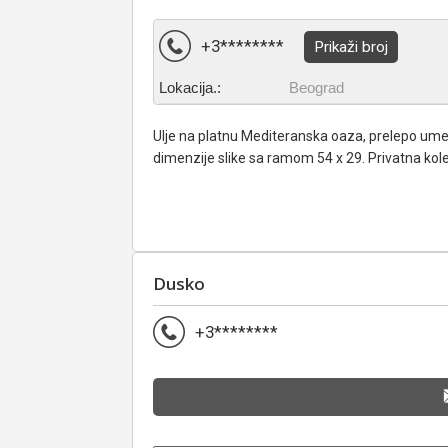
+3********
Prikaži broj
Lokacija.:
Beograd
Ulje na platnu Mediteranska oaza, prelepo umetn
dimenzije slike sa ramom 54 x 29. Privatna kole
Dusko
+3********