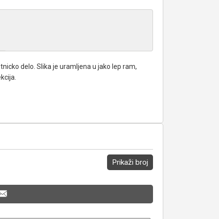
icko delo. Slika je uramljena u jako lep ram,
kcija.
Prikaži broj