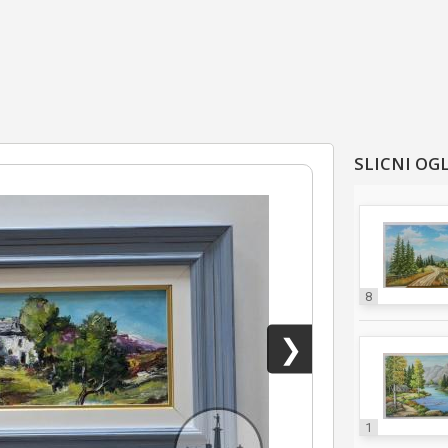
SLICNI OG
8
❯
1