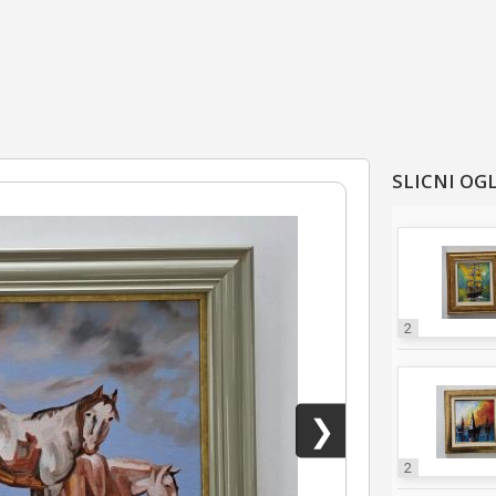
SLICNI OG
2
❯
2