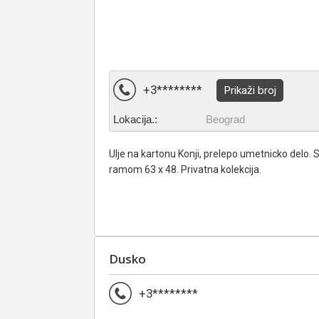
+3********
Prikaži broj
Lokacija.:
Beograd
Ulje na kartonu Konji, prelepo umetnicko delo. S
ramom 63 x 48. Privatna kolekcija.
Dusko
+3********