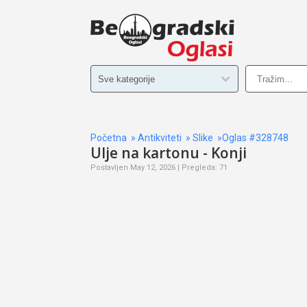
Početna
»
Antikviteti
»
Slike
»Oglas #328748
Ulje na kartonu - Konji
Postavljen May 12, 2026 | Pregleda: 71