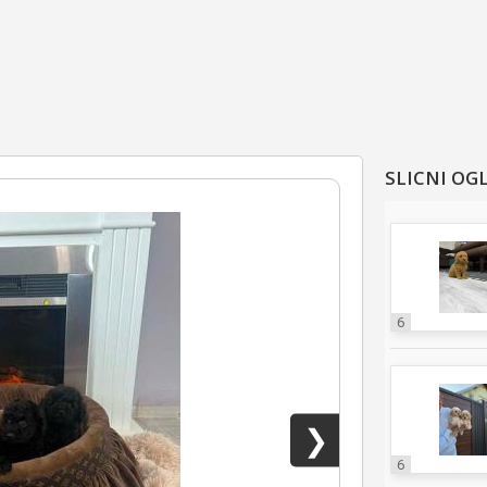
SLICNI OG
6
❯
6