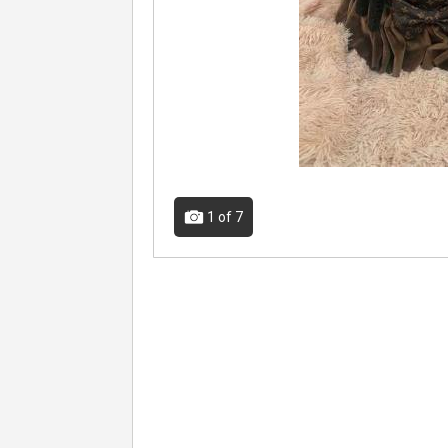
1
of 7