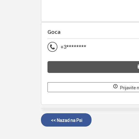
Goca
+3********
Prijavite 
<< Nazad na
Psi