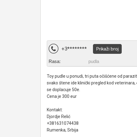
+3********
Prikaži broj
Rasa:
pudla
Toy pudle u ponudi, tri puta očišćene od parazit
svako štene ide klinički pregled kod veterinara,
se doplacuje 50e.
Cena je 300 eur
Kontakt:
Djordje Relić
+381631074438
Rumenka, Srbija