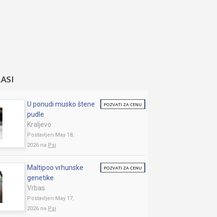
LASI
U ponudi musko štene
POZVATI ZA CENU
pudle
Kraljevo
Postavljen May 18,
2026 na
Psi
Maltipoo vrhunske
POZVATI ZA CENU
genetike
Vrbas
Postavljen May 17,
2026 na
Psi