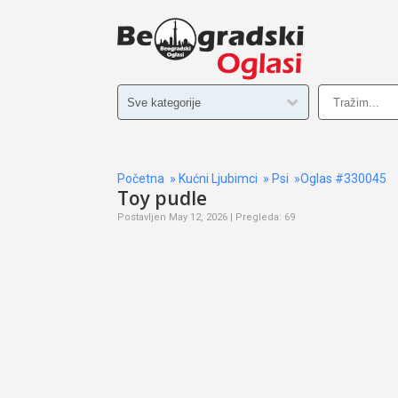
Početna
»
Kućni Ljubimci
»
Psi
»Oglas #330045
Toy pudle
Postavljen May 12, 2026 | Pregleda: 69