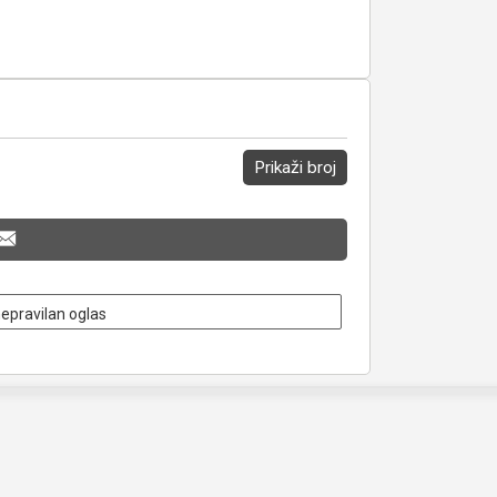
Prikaži broj
nepravilan oglas