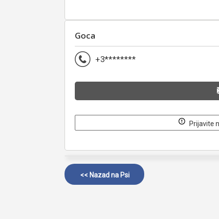
Goca
+3********
Prijavite 
<< Nazad na
Psi