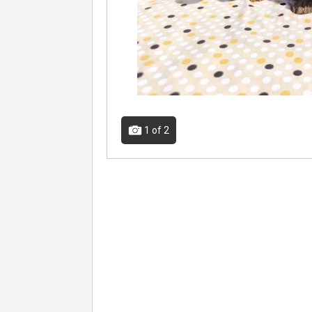
1
of 2