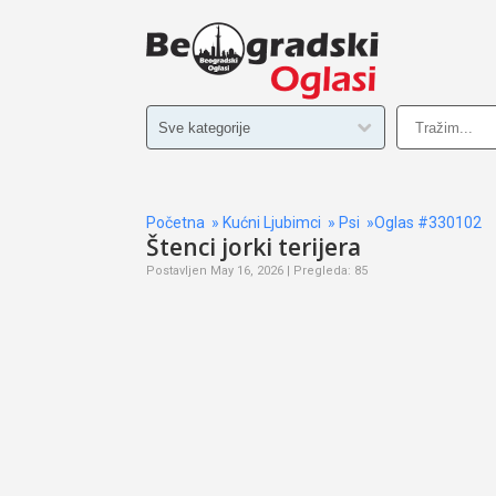
Početna
»
Kućni Ljubimci
»
Psi
»Oglas #330102
Štenci jorki terijera
Postavljen May 16, 2026 | Pregleda: 85