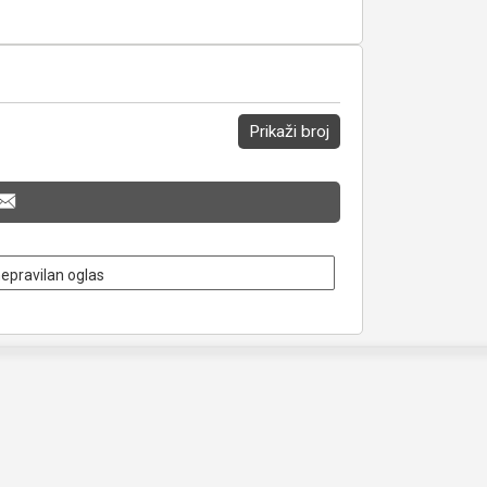
Prikaži broj
nepravilan oglas