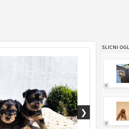
SLICNI OG
6
❯
4