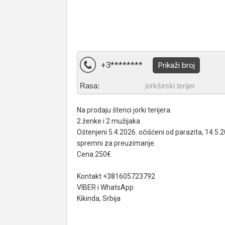
+3********
Prikaži broj
Rasa:
jorkširski terijer
Na prodaju štenci jorki terijera.
2 ženke i 2 mužijaka
Oštenjeni 5.4.2026. očišćeni od parazita, 14.5.
spremni za preuzimanje.
Cena 250€
Kontakt +381605723792
VIBER i WhatsApp
Kikinda, Srbija