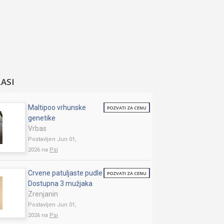
LASI
Maltipoo vrhunske
POZVATI ZA CENU
genetike
Vrbas
Postavljen Jun 01,
2026 na
Psi
Crvene patuljaste pudle
POZVATI ZA CENU
Dostupna 3 mužjaka
Zrenjanin
Postavljen Jun 01,
2026 na
Psi