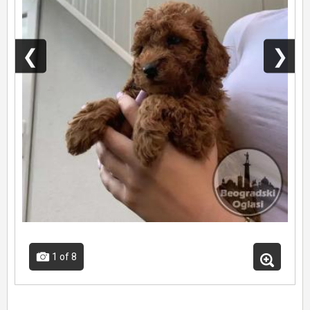
❮
❯
1
of 8