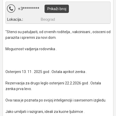
+3********
Prikaži broj
Lokacija.:
Beograd
"Stenci su patuljasti, od crvenih roditelja , vakcinisani , ocisceni od
parazita i spremni za novi dom.
Mogucnost vadjenja rodovnika .
Ostenjeni 13. 11 . 2025 god . Ostala aprikot zenka .
Rezervacija za drugo leglo ostenjeni 22.2.2026 god . Ostala
zenka prva levo.
Ova rasa je poznata po svojoj inteligenciji i savrsenom izgledu.
Jako umiljati i razigrani, ideali za kucne ljubimce .