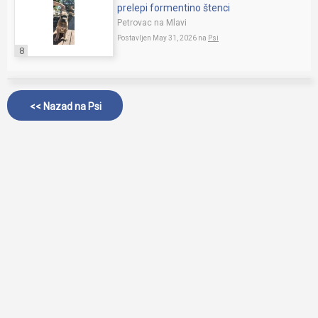
prelepi formentino štenci
Petrovac na Mlavi
Postavljen May 31, 2026 na
Psi
8
<< Nazad na
Psi