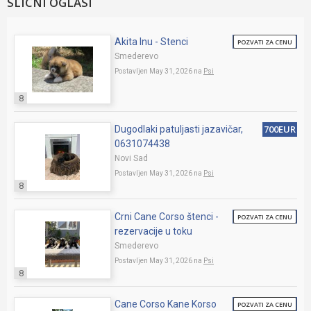
SLICNI OGLASI
Akita Inu - Stenci
POZVATI ZA CENU
Smederevo
Postavljen May 31, 2026 na
Psi
8
700EUR
Dugodlaki patuljasti jazavičar,
0631074438
Novi Sad
Postavljen May 31, 2026 na
Psi
8
Crni Cane Corso štenci -
POZVATI ZA CENU
rezervacije u toku
Smederevo
Postavljen May 31, 2026 na
Psi
8
Cane Corso Kane Korso
POZVATI ZA CENU