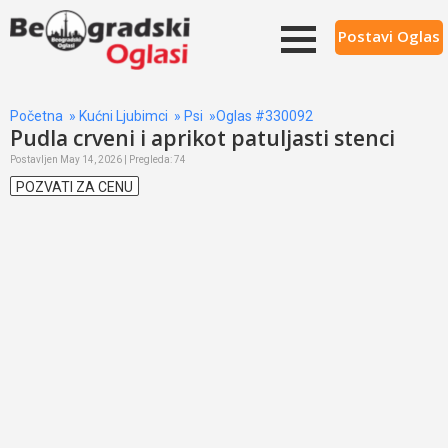
Postavi Oglas
Početna
»
Kućni Ljubimci
»
Psi
»Oglas #330092
Pudla crveni i aprikot patuljasti stenci
Postavljen May 14, 2026 | Pregleda: 74
POZVATI ZA CENU