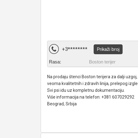
+3********
Prikaži broj
Rasa:
Boston terijer
Na prodaju štenci Boston terijera za dalji uzgoj,
veoma kvalitetnih i zdravih linija, prelepog izgl
Svi psi idu uz kompletnu dokumentaciju.
Više informacija na telefon: +381 607029292
Beograd, Srbija