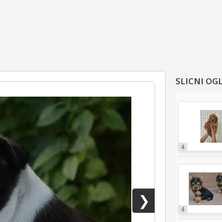
SLICNI OG
4
❯
4