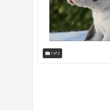
1
of 2