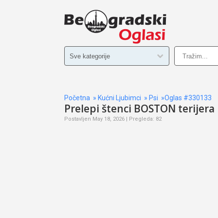
Početna
»
Kućni Ljubimci
»
Psi
»Oglas #330133
Prelepi štenci BOSTON terijera
Postavljen May 18, 2026 | Pregleda: 82