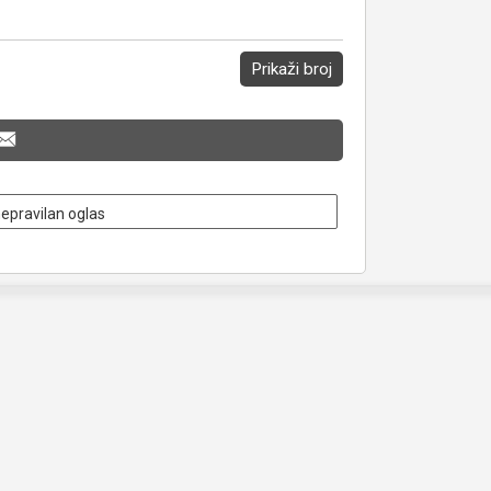
Prikaži broj
nepravilan oglas