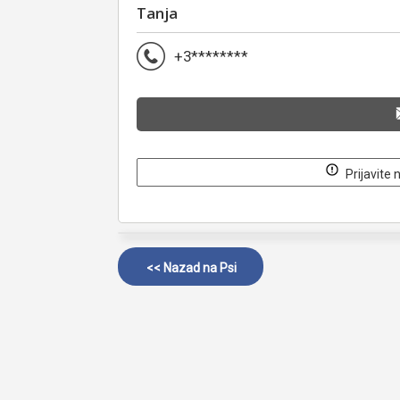
Tanja
+3********
Prijavite 
<< Nazad na
Psi