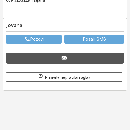
069 5233229 Tatjana
Jovana
Pozovi
Posalji SMS
Prijavite nepravilan oglas