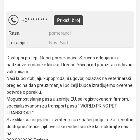
+3********
Prikaži broj
Rasa:
pomeranci
Lokacija.:
Novi Sad
Dostupni prelepi štenci pomeranaca. Strucno odgajani uz
nadzor veterinarske klinike. Uredno čišćeni od parazita i redovno
vakcinisani.
Naši kupci dobijaju kupoprodajni ugovor, odlazak na veterinarski
pregled na dan preuzimanja i po želji kupca izradjujemo overene
potvrde o poreklu.
Mogucnost slanja pasa u zemlje EU, sa registrovanom firmom,
specijalizovanom za transport pasa “ WORLD PRINC PET
TRANSPORT”
Sve slike su originalne i svi štenci su iz našeg odgoja. Za trenutno
dostupne štence, njihove slike i video snimke kontaktirajte nas
na: