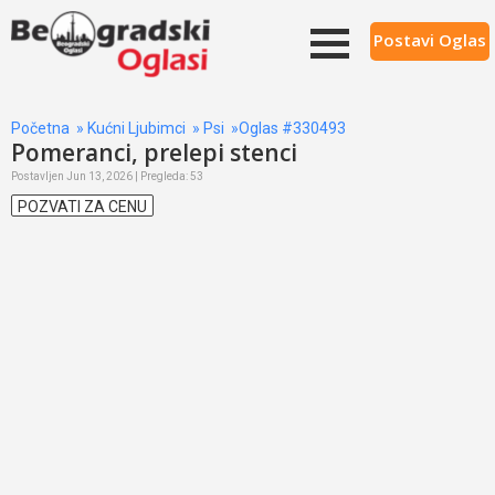
Postavi Oglas
Početna
»
Kućni Ljubimci
»
Psi
»Oglas #330493
Pomeranci, prelepi stenci
Postavljen Jun 13, 2026 | Pregleda: 53
POZVATI ZA CENU