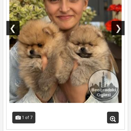
❮
❯
1
of 7