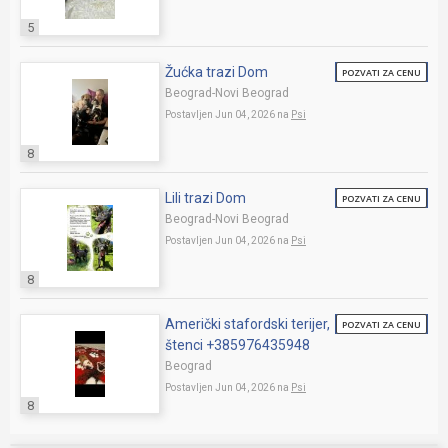
5
Žućka trazi Dom
POZVATI ZA CENU
Beograd-Novi Beograd
Postavljen Jun 04, 2026 na
Psi
8
Lili trazi Dom
POZVATI ZA CENU
Beograd-Novi Beograd
Postavljen Jun 04, 2026 na
Psi
8
Američki stafordski terijer,
POZVATI ZA CENU
štenci +385976435948
Beograd
Postavljen Jun 04, 2026 na
Psi
8