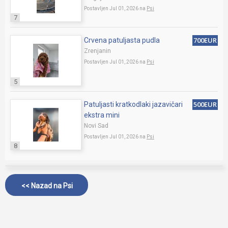
Postavljen Jul 01, 2026 na
Psi
7
700EUR
Crvena patuljasta pudla
Zrenjanin
Postavljen Jul 01, 2026 na
Psi
5
500EUR
Patuljasti kratkodlaki jazavičari
ekstra mini
Novi Sad
Postavljen Jul 01, 2026 na
Psi
8
<< Nazad na
Psi