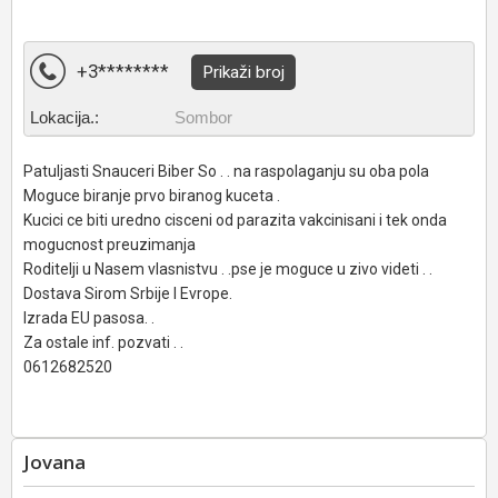
+3********
Prikaži broj
Lokacija.:
Sombor
Patuljasti Snauceri Biber So . . na raspolaganju su oba pola
Moguce biranje prvo biranog kuceta .
Kucici ce biti uredno cisceni od parazita vakcinisani i tek onda
mogucnost preuzimanja
Roditelji u Nasem vlasnistvu . .pse je moguce u zivo videti . .
Dostava Sirom Srbije I Evrope.
Izrada EU pasosa. .
Za ostale inf. pozvati . .
0612682520
Jovana