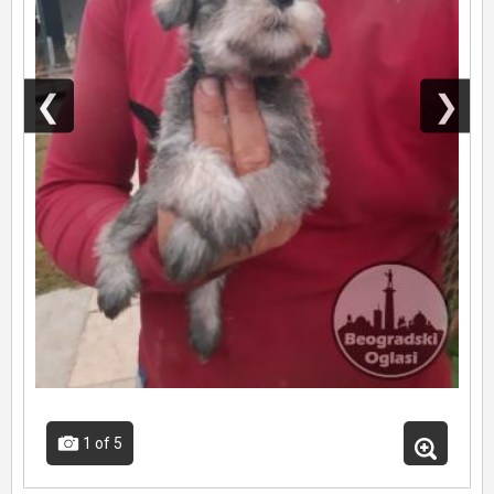
❮
❯
1
of 5