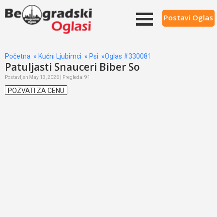
Postavi Oglas
Početna
»
Kućni Ljubimci
»
Psi
»Oglas #330081
Patuljasti Snauceri Biber So
Postavljen May 13, 2026 | Pregleda: 91
POZVATI ZA CENU