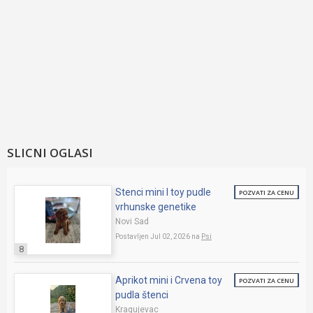
SLICNI OGLASI
Stenci mini I toy pudle
POZVATI ZA CENU
vrhunske genetike
Novi Sad
Postavljen Jul 02, 2026 na
Psi
8
Aprikot mini i Crvena toy
POZVATI ZA CENU
pudla štenci
Kragujevac