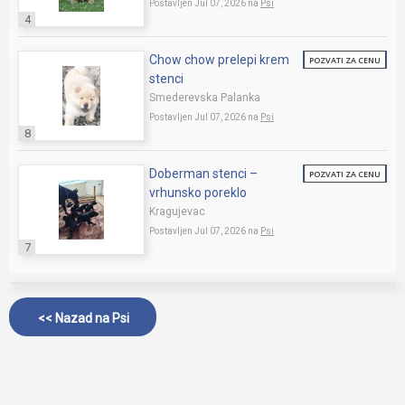
Postavljen Jul 07, 2026 na
Psi
4
Chow chow prelepi krem
POZVATI ZA CENU
stenci
Smederevska Palanka
Postavljen Jul 07, 2026 na
Psi
8
Doberman stenci –
POZVATI ZA CENU
vrhunsko poreklo
Kragujevac
Postavljen Jul 07, 2026 na
Psi
7
<< Nazad na
Psi