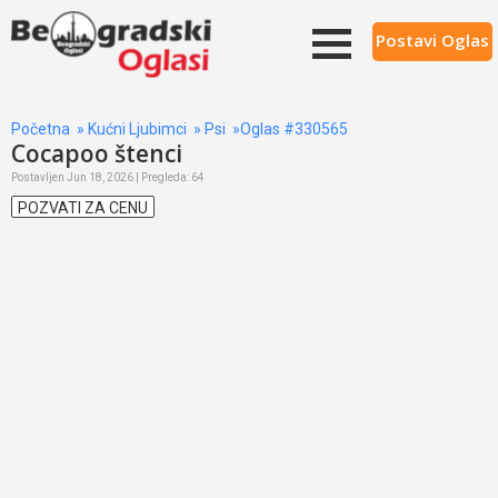
Postavi Oglas
Početna
»
Kućni Ljubimci
»
Psi
»Oglas #330565
Cocapoo štenci
Postavljen Jun 18, 2026 | Pregleda: 64
POZVATI ZA CENU