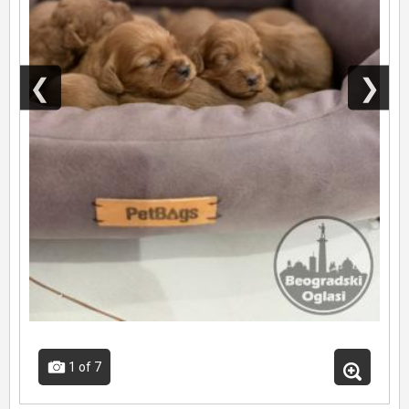
❮
❯
1
of 7