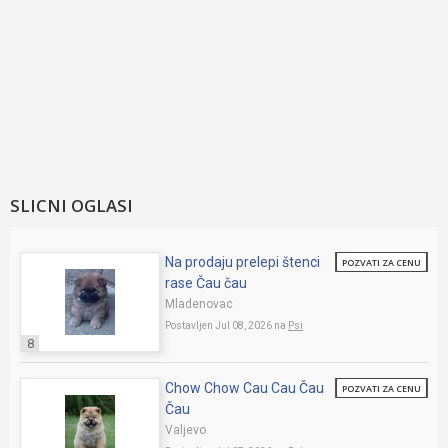
SLICNI OGLASI
Na prodaju prelepi štenci
POZVATI ZA CENU
rase Čau čau
Mladenovac
Postavljen Jul 08, 2026 na
Psi
8
Chow Chow Cau Cau Čau
POZVATI ZA CENU
Čau
Valjevo