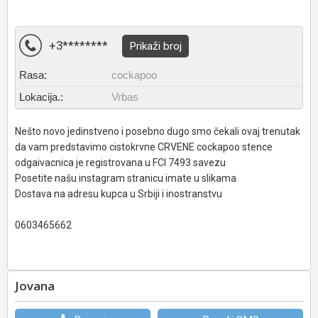
+3********
Prikaži broj
Rasa:
cockapoo
Lokacija.:
Vrbas
Nešto novo jedinstveno i posebno dugo smo čekali ovaj trenutak
da vam predstavimo cistokrvne CRVENE cockapoo stence
odgaivacnica je registrovana u FCI 7493 savezu
Posetite našu instagram stranicu imate u slikama
Dostava na adresu kupca u Srbiji i inostranstvu
0603465662
Jovana