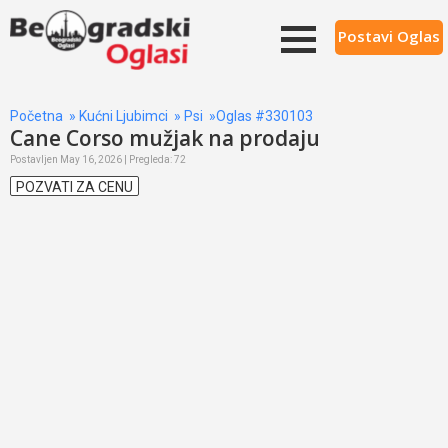
Postavi Oglas
Početna
»
Kućni Ljubimci
»
Psi
»Oglas #330103
Cane Corso mužjak na prodaju
Postavljen May 16, 2026 | Pregleda: 72
POZVATI ZA CENU