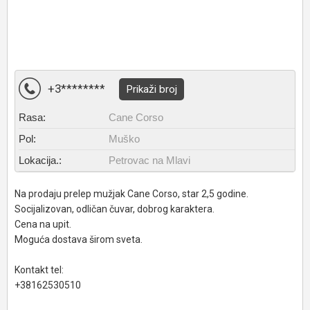
+3********
Prikaži broj
Rasa:
Cane Corso
Pol:
Muško
Lokacija.:
Petrovac na Mlavi
Na prodaju prelep mužjak Cane Corso, star 2,5 godine.
Socijalizovan, odličan čuvar, dobrog karaktera.
Cena na upit.
Moguća dostava širom sveta.
Kontakt tel:
+38162530510