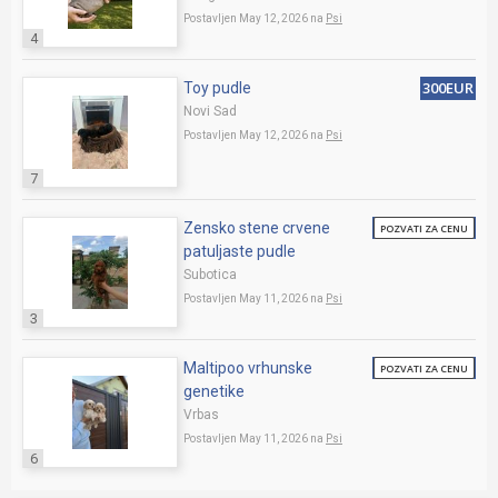
Postavljen May 12, 2026 na
Psi
4
300EUR
Toy pudle
Novi Sad
Postavljen May 12, 2026 na
Psi
7
Zensko stene crvene
POZVATI ZA CENU
patuljaste pudle
Subotica
Postavljen May 11, 2026 na
Psi
3
Maltipoo vrhunske
POZVATI ZA CENU
genetike
Vrbas
Postavljen May 11, 2026 na
Psi
6