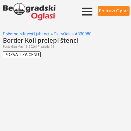
Postavi Oglas
Početna
»
Kućni Ljubimci
»
Psi
»Oglas #330080
Border Koli prelepi štenci
Postavljen May 13, 2026 | Pregleda: 72
POZVATI ZA CENU