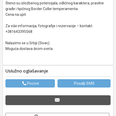
Štenci su izložbenog potencijala, odličnog karaktera, pravilne
građe i tipičnog Border Collie temperamenta.
Cena na upit.
Za više informacija, fotografije i rezervacije – kontakt:
+381643395568
Nalazimo se u Srbiji (Sivac).
Moguća dostava širom sveta.
Uslužno oglašavanje
Pozovi
Posalji SMS