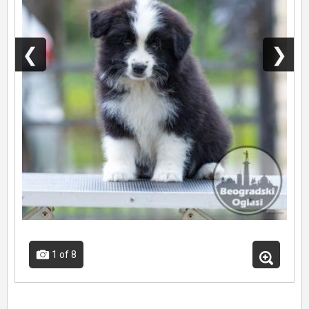
❮
❯
1
of 8