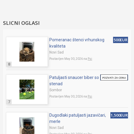
SLICNI OGLASI
500EUR
Pomeranac štenci vrhunskog
kvaliteta
Novi Sad
Postavljen May 30, 2026 na
Psi
8
Patuljasti snaucer biber so
POZVATI ZA CENU
stenad
Sombor
Postavljen May 30, 2026 na
Psi
7
1,500EUR
Dugodlaki patuljasti jazavičari,
merle
Novi Sad