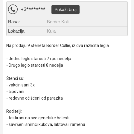
+3********
Prikaži broj
Rasa:
Border Koli
Lokacija.:
Kula
Na prodaju 9 šteneta Border Collie, iz dva različita legla.
- Jedno leglo starosti 7 i po nedelja
- Drugo leglo starosti 8 nedelja
Štenci su:
- vakcinisani 3x
- čipovani
- redovno očišćeni od parazita
Roditelji:
- testirani na sve genetske bolesti
- savršeni snimci kukova, laktova i ramena