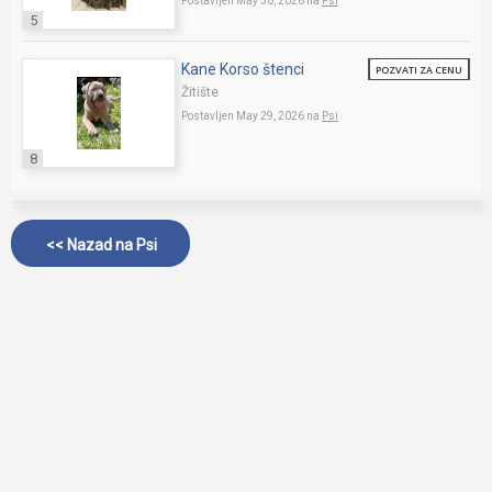
Postavljen May 30, 2026 na
Psi
5
Kane Korso štenci
POZVATI ZA CENU
Žitište
Postavljen May 29, 2026 na
Psi
8
<< Nazad na
Psi