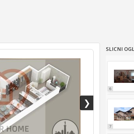
SLICNI OG
6
❯
7