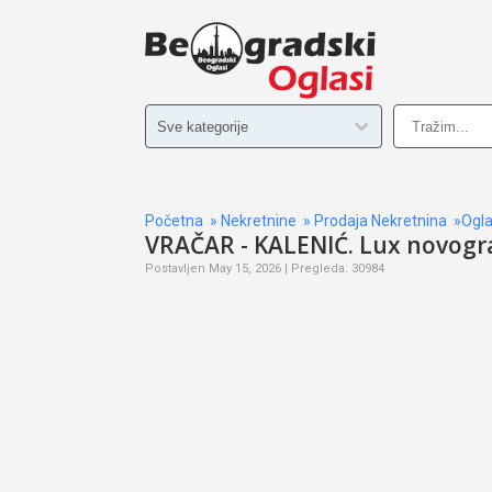
Početna
»
Nekretnine
»
Prodaja Nekretnina
»Ogla
VRAČAR - KALENIĆ. Lux novogr
Postavljen May 15, 2026 | Pregleda: 30984