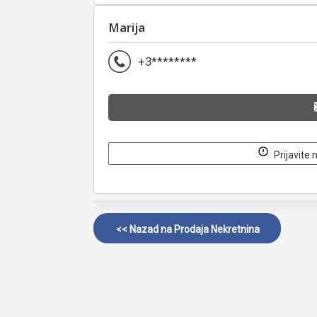
Marija
+3********
Prijavite 
<< Nazad na
Prodaja Nekretnina