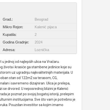
Grad.:
Beograd
Mikro Rejon:
Kalenić pijaca
Kupatila:
2
Godina Gradnje:
2024
Adresa:
Loznička
 jednoj od najlepših ulica na Vračaru.
 života i krasiće ga stambene jedinice koje su
orom uz ugradnju najkvalitetnijih materijala. U
soban stan od 122m2 sa terasom, CG,
ionalan i savremeno dizajniran. Ulica je prelepa,
i se drvored. U neposrednoj blizini je Kalenić
grada je poznat po svojoj bogatoj istoriji, prelepim
lturnim institucijama. Sve što vam je potrebno je
poruka. Pouzdan investitor sa kojim imamo