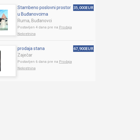
35,000EUR
Stambeno poslovni prostor
u Buđanovcima
Ruma, Buđanovci
Postavljen 4 dana pre na
Prodaja
Nekretnina
67,900EUR
prodaja stana
Zaječar
Postavljen 6 dana pre na
Prodaja
Nekretnina