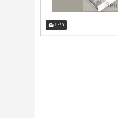
1
of 3