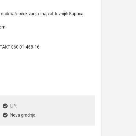
admaši očekivanja i najzahtevnijih Kupaca.
-om.
ONTAKT 060 01-468-16
Lift
Nova gradnja