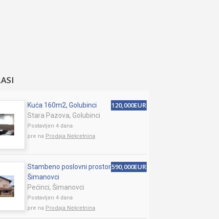
LASI
120,000EUR
Kuća 160m2, Golubinci
Stara Pazova, Golubinci
Postavljen 4 dana
pre na
Prodaja Nekretnina
590,000EUR
Stambeno poslovni prostor
Šimanovci
Pećinci, Šimanovci
Postavljen 4 dana
pre na
Prodaja Nekretnina