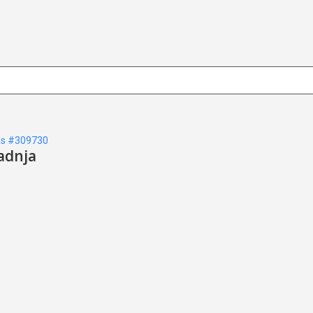
s #309730
adnja