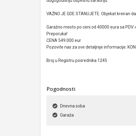
dugogodišnju uspešnu saradnju.
VAŽNO JE GDE STANUJETE. Objekat kreiran da n
Garažno mesto po ceni od 40000 eura sa PDV
Preporuka!
CENA 549.000 eur
Pozovite nas za sve detaljnije informacije. K
Broj u Registru posrednika 1245
Pogodnosti
Dnevna soba
Garaža