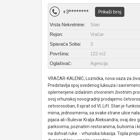
+3********
Prikaži broj
Vrsta Nekretnine:
Stan
Rejon:
Vračar
Spavaća Soba:
3
Površina:
122 m2
Oglašivač:
Agencija
VRAČAR-KALENIĆ, Loznička, nova oaza za život u
Predstavlja spoj svedenog luksuza i savremenog
oplemenjene izdašnim otvorenim životnim prost
ovoj vrhunskoj novogradnji prodajemo četvoro
cetvorosoban, II sprat od VI, Lift. Stan je funkc
mirna, jednosmerna, sa svake strane ulice nalaz
pijaca ali i Bulevar Kralja Aleksandra, ovaj deo 
parkovima, poznatim restoranima, buticima i ku
na dohvat ruke. - vrhunska lokacija. Topla pre