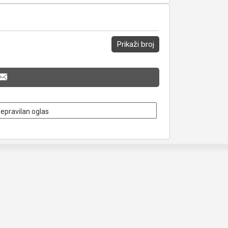
Prikaži broj
nepravilan oglas