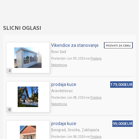
SLICNI OGLASI
Vikendice za stanovanje
POZVATI ZA CENU
Novi Sad
Postavljen Jun 09, 2026 na
Prodaja
Nekretnina
4
179,000EUR
prodaja kuce
Aranđelovac
Postavljen Jun 08, 2026 na
Prodaja
Nekretnina
8
99,000EUR
prodaja kuce
Beograd, Grocka, Zaklopača
Postavljen Jun 08, 2026 na
Prodaja