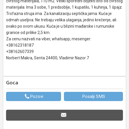
čvrstog materijala, 110 m2. Veliki sporedni objekti isto od čvrstog
materijala. Ima 3 sobe, 1 predsoblje, 1 kupatilo, 1 kuhinja, 1 špajz.
Trofazna struja ima. Za kanalizaciju septička jama. Kuća je
odmah useljiva. Ne trebaju velika ulaganja, jedino krečenje, ali
svako po svom ukusu. Kuća je u blizini mađarske i rumunske
granice od prilike 2,5 km.
Za cenu nazvati na viber, whatsapp, mesenger:
+38162318187
+38162607339
Norbert Makra, Senta 24400, Vladimir Nazor 7
Goca
Pozovi
Posalji SMS