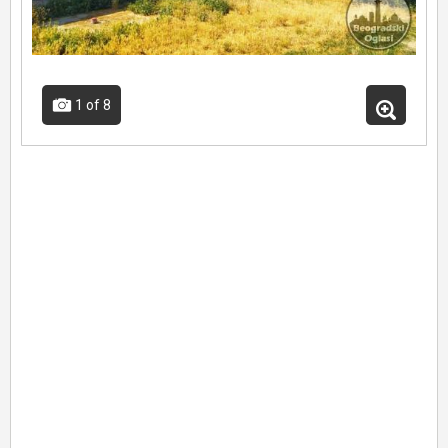
1
of 8