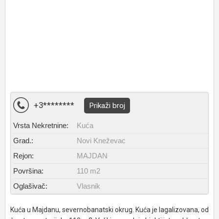
+3********
Prikaži broj
Vrsta Nekretnine:
Kuća
Grad.:
Novi Kneževac
Rejon:
MAJDAN
Površina:
110 m2
Oglašivač:
Vlasnik
Kuća u Majdanu, severnobanatski okrug. Kuća je lagalizovana, od