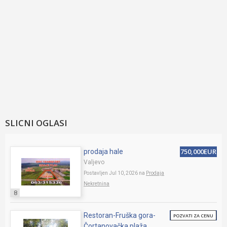
SLICNI OGLASI
750,000EUR
prodaja hale
Valjevo
Postavljen Jul 10, 2026 na
Prodaja
Nekretnina
8
Restoran-Fruška gora-
POZVATI ZA CENU
Čortanovačka plaža