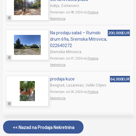
Inđija, Čortanovci
Postavljen Jul 08, 2026 na
Prodaja
8
Nekretnina
200,000EUR
Na prodaju salaš – Rumski
drum 69a, Sremska Mitrovica,
022640272
Sremska Mitrovica
8
Postavljen Jul 07, 2026 na
Prodaja
Nekretnina
64,000EUR
prodaja kuce
Beograd, Lazarevac, Veliki Crljeni
Postavljen Jul 04, 2026 na
Prodaja
Nekretnina
8
<< Nazad na
Prodaja Nekretnina