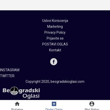
Uslovi Koriscenja
Marketing
Privacy Policy
Prijavite se
POSTAVI OGLAS
Kontakt
INSTAGRAM
TWITTER
Copyright 2020, beogradskioglasi.com
home
add_box
account_circle
Početna
Dodaj Oglas
Moj Nalog