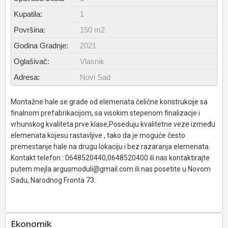
Kupatila:
1
Površina:
150 m2
Godina Gradnje:
2021
Oglašivač:
Vlasnik
Adresa:
Novi Sad
Montažne hale se grade od elemenata čelične konstrukcije sa
finalnom prefabrikacijom, sa visokim stepenom finalizacje i
vrhunskog kvaliteta prve klase,Poseduju kvalitetne veze između
elemenata kojesu rastavljive , tako da je moguće često
premestanje hale na drugu lokaciju i bez razaranja elemenata.
Kontakt telefon : 0648520440,0648520400 ili nas kontaktirajte
putem mejla argusmoduli@gmail.com ili nas posetite u Novom
Sadu, Narodnog Fronta 73.
Ekonomik