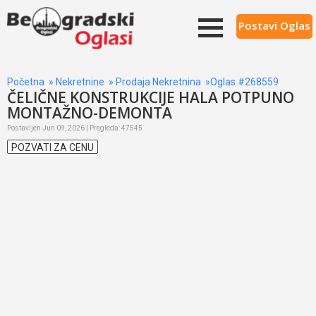
Postavi Oglas
Početna
»
Nekretnine
»
Prodaja Nekretnina
»Oglas #268559
ČELIČNE KONSTRUKCIJE HALA POTPUNO
MONTAŽNO-DEMONTA
Postavljen Jun 09, 2026 | Pregleda: 47545
POZVATI ZA CENU