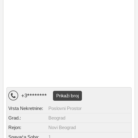
+3********
Prikaži broj
Vrsta Nekretnine:
Poslovni Prostor
Grad.:
Beograd
Rejon:
Novi Beograd
Spavaća Soba:
1