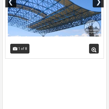
❮
❯
1
of 8