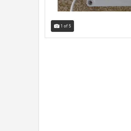
1
of 5