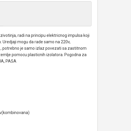
 zivotinja, radi na principu elektricnog impulsa koji
m. Uredjaji mogu da rade samo na 220v,
 potrebno je samo izlaz povezati sa zastitnom
d zemlje pomocu plasticnih izolatora. Pogodna za
JA, PASA
0v(kombinovana)