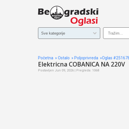
Početna
»
Ostalo
»
Poljoprivreda
»Oglas #25167
Elektricna COBANICA NA 220V
Postavljen Jun 09, 2026 | Pregleda: 1068