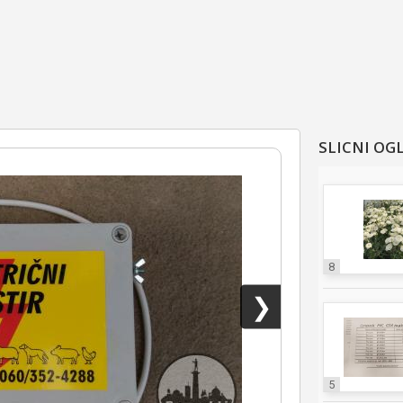
SLICNI OG
8
❯
5