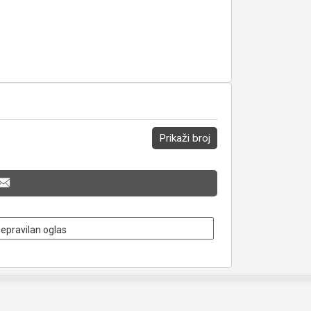
Prikaži broj
nepravilan oglas