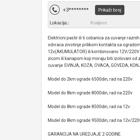
+3********
Prikaži broj
Lokacija.:
Kraljevo
Elektricni pastir ili ti cobanica za cuvanje raznih
odvraca zivotinje prilikom kontakta sa ogrado
12v(AKUMULATOR) ili kombinovano 12V/220V. ,
zicom ili kanapom koji moraju biti izolovani o
cuvanje SVINJA, KOZA, OVACA, GOVEDA, KON
Model do 2km ograde 6500din, rad na 220v
Model do 8km ograde 8000din, rad na 220v
Model do 8km ograde 8500din, rad na 12v
Model do 8km ograde 9500din, rad na 12v/22
GARANCIJA NA UREDJAJE 2 GODINE.