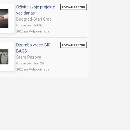
Oživite svoje projekte
POZVATI ZA CENU
već danas
Beograd-Stari Grad
Postavljen Jul 02,
2026 na
Poljoprivreda
Dzambo vrece-BIG
POZVATI ZA CENU
BAGS
Stara Pazova
Postavljen Jun 29,
2026 na
Poljoprivreda