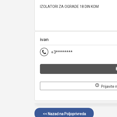
IZOLATORI ZA OGRADE 18 DIN KOM
ivan
+3********
Prijavite 
<< Nazad na
Poljoprivreda