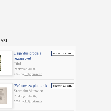
LASI
Lizijantus prodaja
POZVATI ZA CENU
rezani cvet
Titel
Postavljen Jul 03,
2026 na
Poljoprivreda
PVC cevi za plastenik
POZVATI ZA CENU
Sremska Mitrovica
Postavljen Jul 02,
2026 na
Poljoprivreda