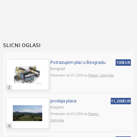
SLICNI OGLASI
100EUR
Potrazujem plac u Beogradu
Beograd
Postavljen Jul 27, 2026 na
Placevi - Zemljišta
2
11,200EUR
prodaja placa
Kosjerić
Postavljen Jul 23, 2026 na
Placevi -
Zemljišta
6