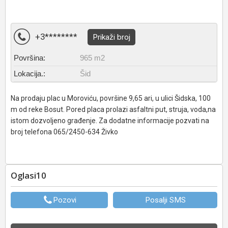
+3********
Prikaži broj
Površina:
965 m2
Lokacija.:
Šid
Na prodaju plac u Moroviću, površine 9,65 ari, u ulici Šidska, 100
m od reke Bosut. Pored placa prolazi asfaltni put, struja, voda,na
istom dozvoljeno građenje. Za dodatne informacije pozvati na
broj telefona 065/2450-634 Živko
Oglasi10
Pozovi
Posalji SMS