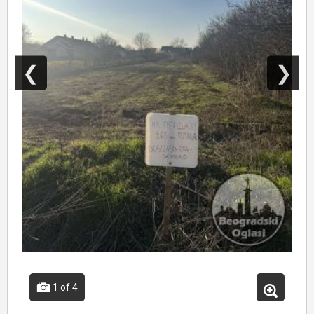
❮
❯
1
of 4