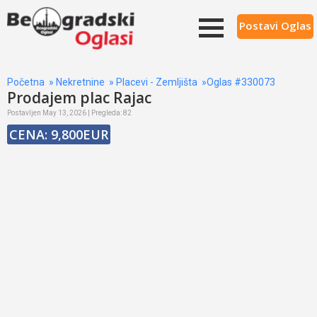
Postavi Oglas
Početna
»
Nekretnine
»
Placevi - Zemljišta
»Oglas #330073
Prodajem plac Rajac
Postavljen May 13, 2026 | Pregleda: 82
CENA: 9,800EUR