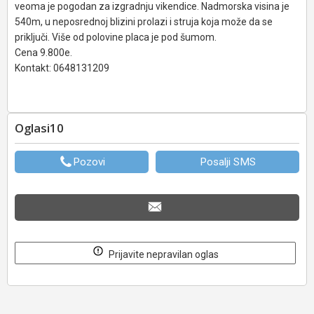
veoma je pogodan za izgradnju vikendice. Nadmorska visina je
540m, u neposrednoj blizini prolazi i struja koja može da se
priključi. Više od polovine placa je pod šumom.
Cena 9.800e.
Kontakt: 0648131209
Oglasi10
Pozovi
Posalji SMS
Prijavite nepravilan oglas