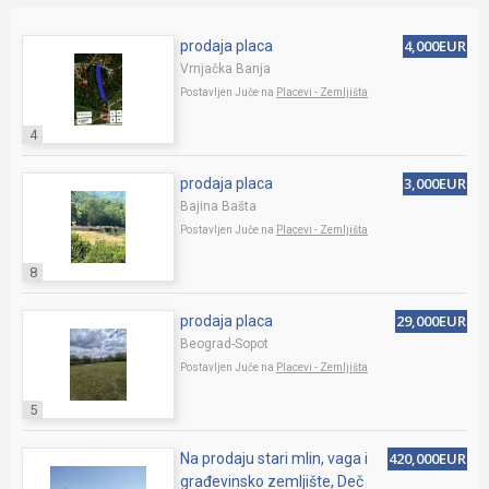
4,000EUR
prodaja placa
Vrnjačka Banja
Postavljen Juče na
Placevi - Zemljišta
4
3,000EUR
prodaja placa
Bajina Bašta
Postavljen Juče na
Placevi - Zemljišta
8
29,000EUR
prodaja placa
Beograd-Sopot
Postavljen Juče na
Placevi - Zemljišta
5
420,000EUR
Na prodaju stari mlin, vaga i
građevinsko zemljište, Deč