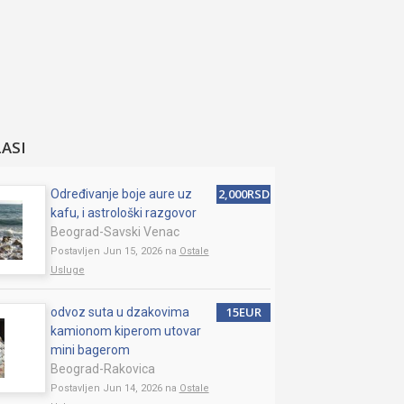
LASI
2,000RSD
Određivanje boje aure uz
kafu, i astrološki razgovor
Beograd-Savski Venac
Postavljen Jun 15, 2026 na
Ostale
Usluge
15EUR
odvoz suta u dzakovima
kamionom kiperom utovar
mini bagerom
Beograd-Rakovica
Postavljen Jun 14, 2026 na
Ostale