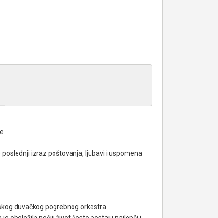
ne
poslednji izraz poštovanja, ljubavi i uspomena
kog duvačkog pogrebnog orkestra
e obeležila nečiji život često postaju najlepši i