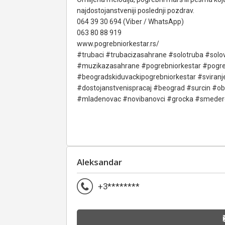
najdostojanstveniji poslednji pozdrav.
064 39 30 694 (Viber / WhatsApp)
063 80 88 919
www.pogrebniorkestar.rs/
#trubaci #trubacizasahrane #solotruba #solo
#muzikazasahrane #pogrebniorkestar #pogre
#beogradskiduvackipogrebniorkestar #svira
#dostojanstvenispracaj #beograd #surcin #o
#mladenovac #novibanovci #grocka #smedere
Aleksandar
+3********