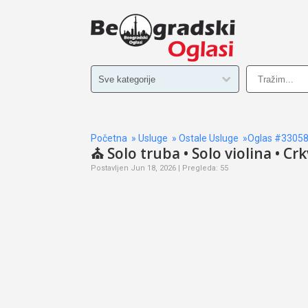
Početna
»
Usluge
»
Ostale Usluge
»Oglas #3305
⛪ Solo truba • Solo violina • Cr
Postavljen Jun 18, 2026 | Pregleda: 55