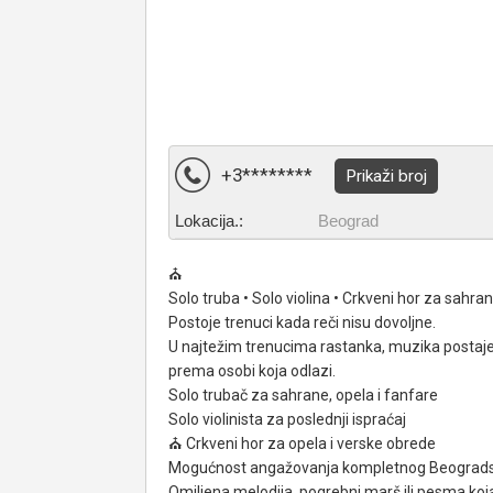
+3********
Prikaži broj
Lokacija.:
Beograd
⛪
Solo truba • Solo violina • Crkveni hor za sahra
Postoje trenuci kada reči nisu dovoljne.
U najtežim trenucima rastanka, muzika postaje 
prema osobi koja odlazi.
Solo trubač za sahrane, opela i fanfare
Solo violinista za poslednji ispraćaj
⛪ Crkveni hor za opela i verske obrede
Mogućnost angažovanja kompletnog Beograds
Omiljena melodija, pogrebni marš ili pesma koja j