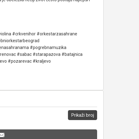
violina #crkvenihor #orkestarzasahrane
bniorkestarbeograd
njenasahranama #pogrebnamuzika
brenovac #sabac #starapazova #batajnica
vo #pozarevac #kraljevo
Prikaži broj