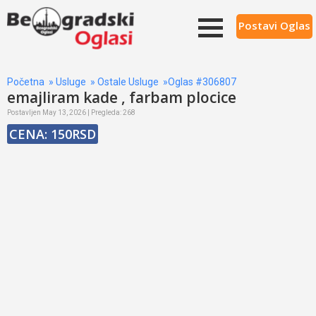
Postavi Oglas
Početna
»
Usluge
»
Ostale Usluge
»Oglas #306807
emajliram kade , farbam plocice
Postavljen May 13, 2026 | Pregleda: 268
CENA: 150RSD