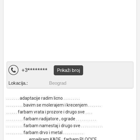
+3********
Prikaži broj
Lokacija.:
Beograd
. . . . . . . adaptacije radim licno . . . . . . . . .
. . . . . . . . . bavim se molerajem i krecenjem . . . . . . .
. . . . . . farbam vrata i prozore i drugo sve . . . .
. . . . . . . . . farbam radijatore , ograde . . . . . . . . . . .
. . . . . . . . . farbam namestaj i drugo sve . . . . . . . . . . . .
. . . . . . . . . farbam drvo i metal . . . . . . . . . . .
. . . . . . . . . . . . emajliram KADE , farbam PLOCICE . . . . . . . .