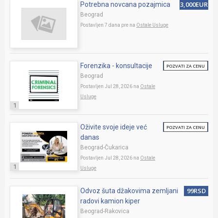
3,000EUR
Potrebna novcana pozajmica
Beograd
Postavljen 7 dana pre na
Ostale Usluge
Forenzika - konsultacije
POZVATI ZA CENU
Beograd
Postavljen Jul 28, 2026 na
Ostale
Usluge
1
Oživite svoje ideje već
POZVATI ZA CENU
danas
Beograd-Čukarica
Postavljen Jul 28, 2026 na
Ostale
1
Usluge
99RSD
Odvoz šuta džakovima zemljani
radovi kamion kiper
Beograd-Rakovica