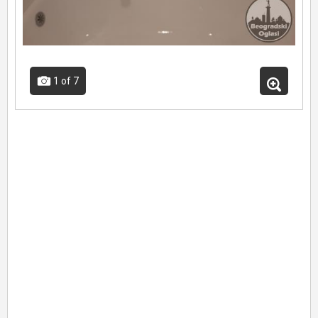
1
of 7