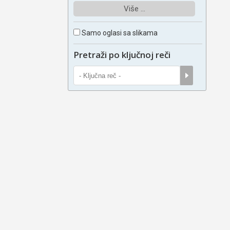
Više ...
Samo oglasi sa slikama
Pretraži po ključnoj reči