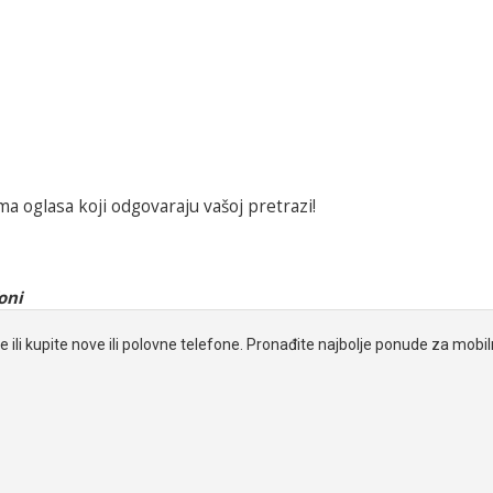
a oglasa koji odgovaraju vašoj pretrazi!
oni
e ili kupite nove ili polovne telefone. Pronađite najbolje ponude za mobi