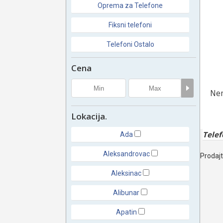
Oprema za Telefone
Fiksni telefoni
Telefoni Ostalo
Cena
Nem
Lokacija.
Telef
Ada
Aleksandrovac
Prodajt
Aleksinac
Alibunar
Apatin