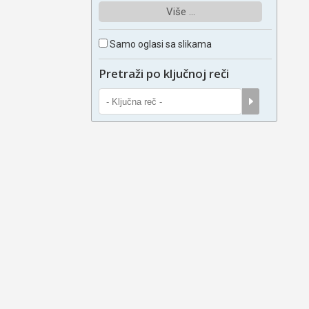
Više ...
Samo oglasi sa slikama
Pretraži po ključnoj reči