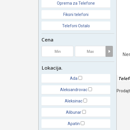
Oprema za Telefone
Fiksni telefoni
Telefoni Ostalo
Cena
Nem
Lokacija.
Telef
Ada
Aleksandrovac
Prodajt
Aleksinac
Alibunar
Apatin