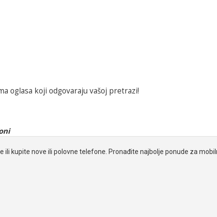
a oglasa koji odgovaraju vašoj pretrazi!
oni
e ili kupite nove ili polovne telefone. Pronađite najbolje ponude za mobi