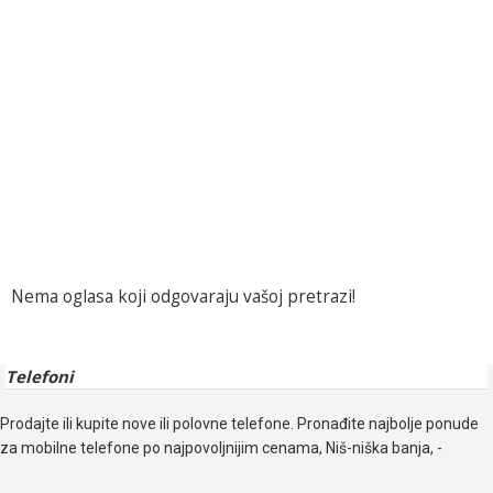
Nema oglasa koji odgovaraju vašoj pretrazi!
Telefoni
Prodajte ili kupite nove ili polovne telefone. Pronađite najbolje ponude
za mobilne telefone po najpovoljnijim cenama, Niš-niška banja, -