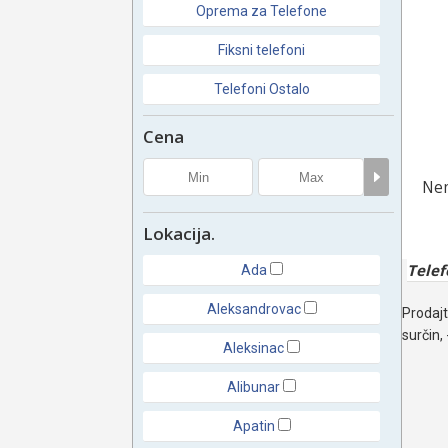
Oprema za Telefone
Fiksni telefoni
Telefoni Ostalo
Cena
Nem
Lokacija.
Telef
Ada
Aleksandrovac
Prodajt
surčin, 
Aleksinac
Alibunar
Apatin