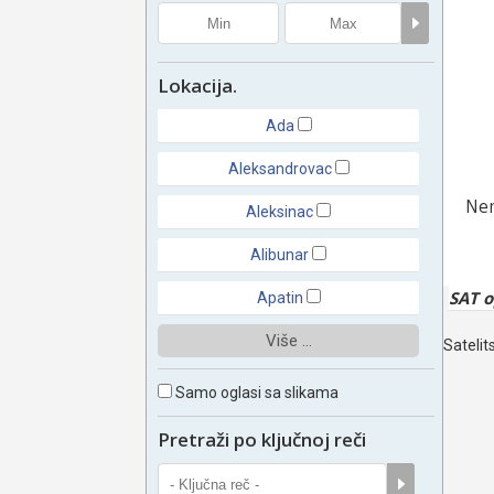
Lokacija.
Ada
Aleksandrovac
Nem
Aleksinac
Alibunar
SAT 
Apatin
Više ...
Satelit
Samo oglasi sa slikama
Pretraži po ključnoj reči