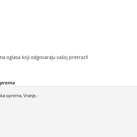
a oglasa koji odgovaraju vašoj pretrazi!
oprema
ska oprema, Vranje, -