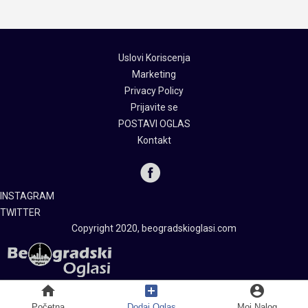
Uslovi Koriscenja
Marketing
Privacy Policy
Prijavite se
POSTAVI OGLAS
Kontakt
INSTAGRAM
TWITTER
Copyright 2020, beogradskioglasi.com
home
add_box
account_circle
Početna
Dodaj Oglas
Moj Nalog