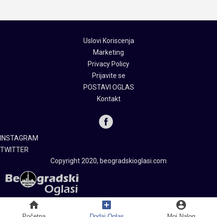
Uslovi Koriscenja
Marketing
Privacy Policy
Prijavite se
POSTAVI OGLAS
Kontakt
INSTAGRAM
TWITTER
Copyright 2020, beogradskioglasi.com
home
add_box
account_circle
Početna
Dodaj Oglas
Moj Nalog