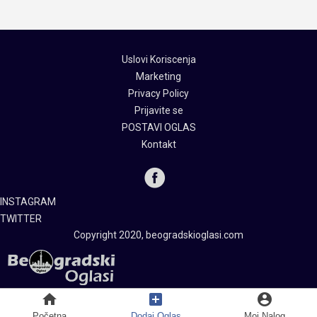
Uslovi Koriscenja
Marketing
Privacy Policy
Prijavite se
POSTAVI OGLAS
Kontakt
INSTAGRAM
TWITTER
Copyright 2020, beogradskioglasi.com
home
add_box
account_circle
Početna
Dodaj Oglas
Moj Nalog