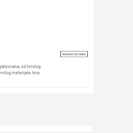
POZVATI ZA CENU
galizovana, od čvrstog
vrstog materijala. Ima...