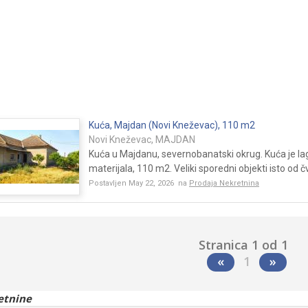
Kuća, Majdan (Novi Kneževac), 110 m2
Novi Kneževac, MAJDAN
Kuća u Majdanu, severnobanatski okrug. Kuća je la
materijala, 110 m2. Veliki sporedni objekti isto od č
Postavljen May 22, 2026 na
Prodaja Nekretnina
Stranica 1 od 1
«
1
»
etnine