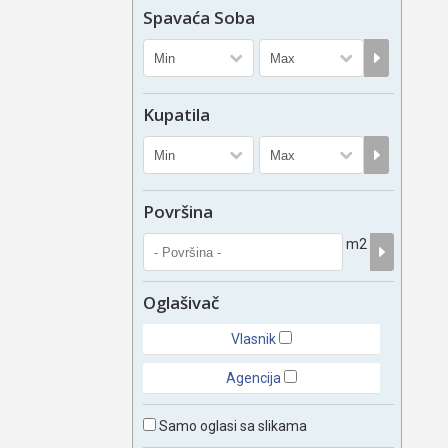
Spavaća Soba
Kupatila
Površina
m2
Oglašivač
Vlasnik
Agencija
Samo oglasi sa slikama