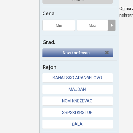
Oglasi 
Cena
nekretn
Grad.
Novi kneževac
Rejon
BANATSKO ARANĐELOVO
MAJDAN
NOVI KNEŽEVAC
SRPSKI KRSTUR
ĐALA