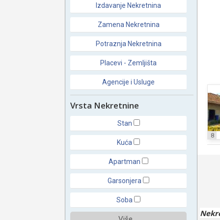
Izdavanje Nekretnina
Zamena Nekretnina
Potraznja Nekretnina
Placevi - Zemljišta
Agencije i Usluge
Vrsta Nekretnine
Stan
8
Kuća
Apartman
Garsonjera
Soba
Nekr
Više ...