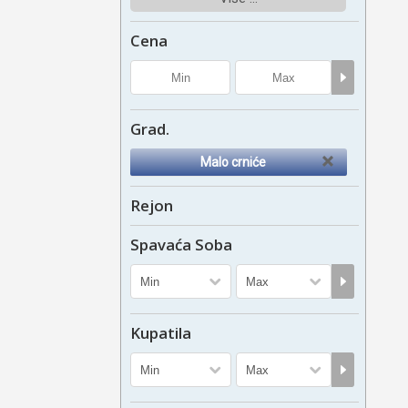
Cena
Grad.
Malo crniće
Rejon
Spavaća Soba
Kupatila