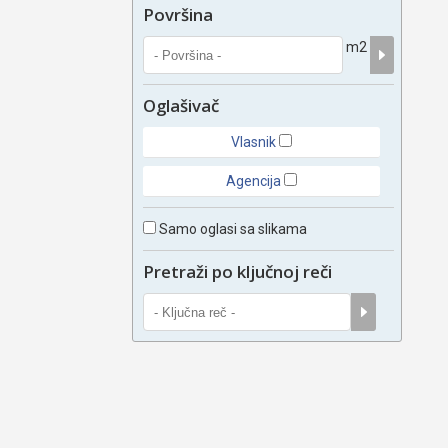
Površina
m2
Oglašivač
Vlasnik
Agencija
Samo oglasi sa slikama
Pretraži po ključnoj reči