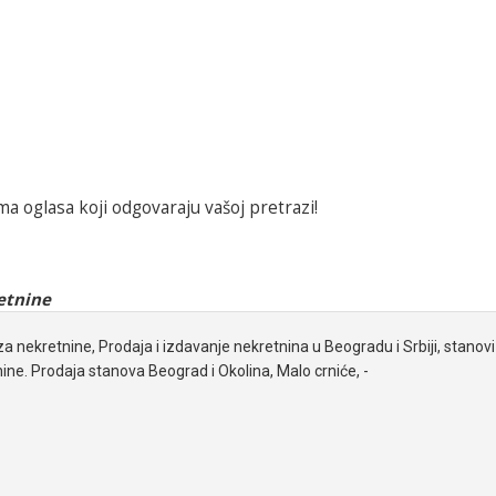
a oglasa koji odgovaraju vašoj pretrazi!
etnine
za nekretnine, Prodaja i izdavanje nekretnina u Beogradu i Srbiji, stanovi 
ine. Prodaja stanova Beograd i Okolina, Malo crniće, -