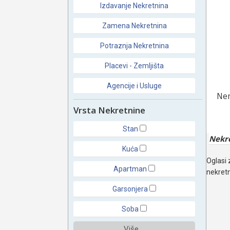
Izdavanje Nekretnina
Zamena Nekretnina
Potraznja Nekretnina
Placevi - Zemljišta
Agencije i Usluge
Nem
Vrsta Nekretnine
Stan
Nekr
Kuća
Oglasi 
Apartman
nekretn
Garsonjera
Soba
Više ...