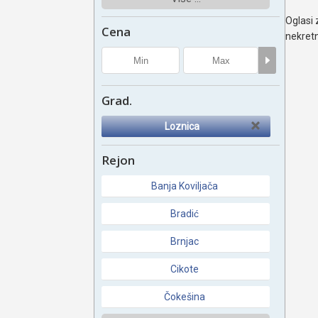
Oglasi 
Cena
nekretn
Grad.
Loznica
Rejon
Banja Koviljača
Bradić
Brnjac
Cikote
Čokešina