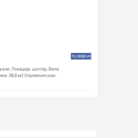
70,000EUR
иљачи. Локација: центар, Вила
ина: 38,8 м2 Опремљен ком...