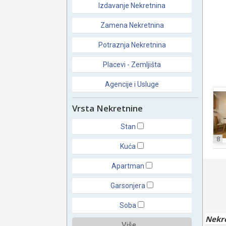
Izdavanje Nekretnina
Zamena Nekretnina
Potraznja Nekretnina
Placevi - Zemljišta
Agencije i Usluge
Vrsta Nekretnine
Stan
8
Kuća
Apartman
Garsonjera
Soba
Nekr
Više ...