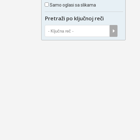
Samo oglasi sa slikama
Pretraži po ključnoj reči