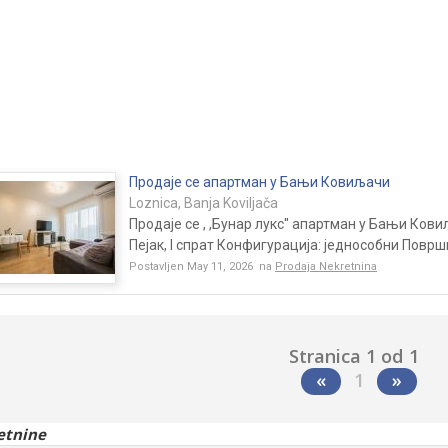
Продаје се апартман у Бањи Ковиљачи
Loznica, Banja Koviljača
Продаје се , ,Бунар лукс'' апартман у Бањи Ков
Пејак, I спрат Конфигурација: једнособни Површ
Postavljen May 11, 2026 na
Prodaja Nekretnina
Stranica 1 od 1
«
1
»
etnine