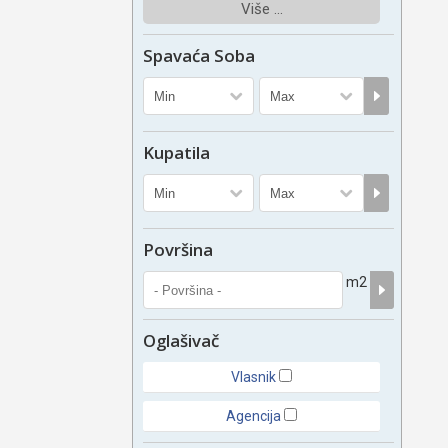
Više ...
Spavaća Soba
Kupatila
Površina
m2
Oglašivač
Vlasnik
Agencija