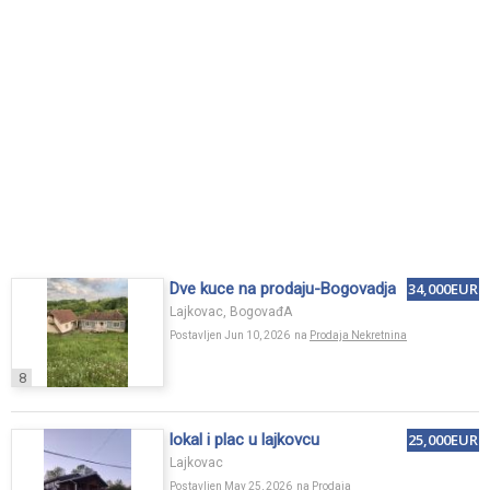
Dve kuce na prodaju-Bogovadja
34,000EUR
Lajkovac, BogovađA
Postavljen Jun 10, 2026 na
Prodaja Nekretnina
8
lokal i plac u lajkovcu
25,000EUR
Lajkovac
Postavljen May 25, 2026 na
Prodaja