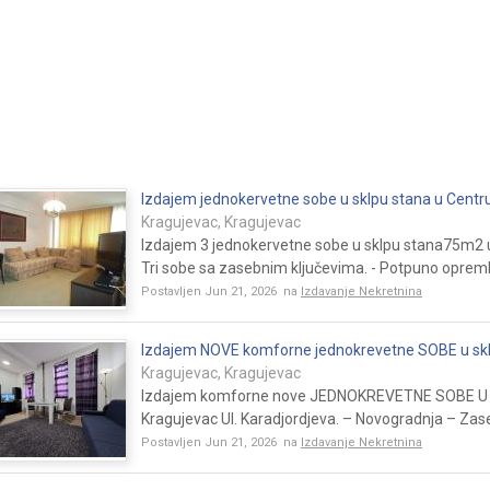
Izdajem jednokervetne sobe u sklpu stana u Centru
Kragujevac, Kragujevac
Izdajem 3 jednokervetne sobe u sklpu stana75m2 u
Tri sobe sa zasebnim ključevima. - Potpuno opremlj
Postavljen Jun 21, 2026 na
Izdavanje Nekretnina
Izdajem NOVE komforne jednokrevetne SOBE u skl
Kragujevac, Kragujevac
Izdajem komforne nove JEDNOKREVETNE SOBE U
Kragujevac Ul. Karadjordjeva. – Novogradnja – Zas
Postavljen Jun 21, 2026 na
Izdavanje Nekretnina