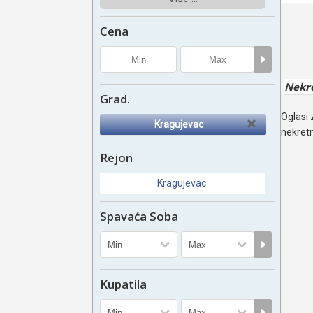
Cena
Nekr
Grad.
Oglasi 
Kragujevac
nekretn
Rejon
Kragujevac
Spavaća Soba
Kupatila