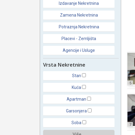
Izdavanje Nekretnina
Zamena Nekretnina
Potraznja Nekretnina
Placevi - Zemljišta
Agencije i Usluge
Vrsta Nekretnine
Stan
5
Kuća
Apartman
Garsonjera
Soba
7
Više ...