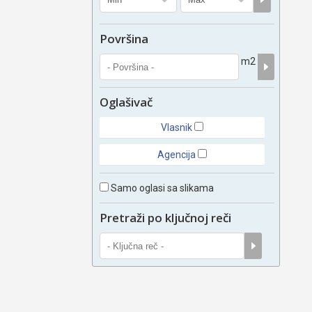
Površina
m2
Oglašivač
Vlasnik
Agencija
Samo oglasi sa slikama
Pretraži po ključnoj reči