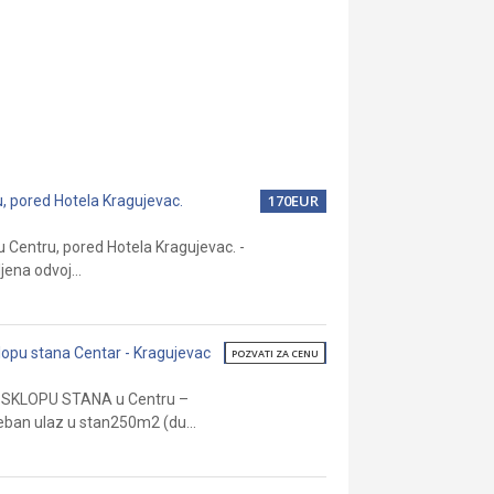
170EUR
, pored Hotela Kragujevac.
 Centru, pored Hotela Kragujevac. -
ena odvoj...
opu stana Centar - Kragujevac
POZVATI ZA CENU
 SKLOPU STANA u Centru –
eban ulaz u stan250m2 (du...