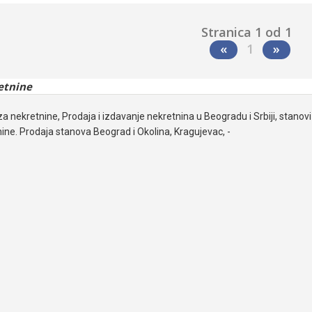
Stranica 1 od 1
«
1
»
etnine
za nekretnine, Prodaja i izdavanje nekretnina u Beogradu i Srbiji, stanovi 
ine. Prodaja stanova Beograd i Okolina, Kragujevac, -