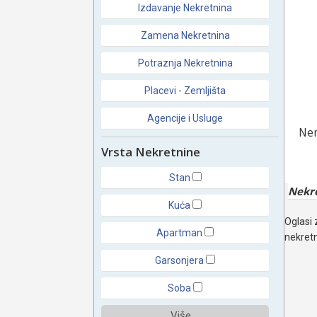
Izdavanje Nekretnina
Zamena Nekretnina
Potraznja Nekretnina
Placevi - Zemljišta
Agencije i Usluge
Nem
Vrsta Nekretnine
Stan
Nekr
Kuća
Oglasi 
Apartman
nekretn
Garsonjera
Soba
Više ...