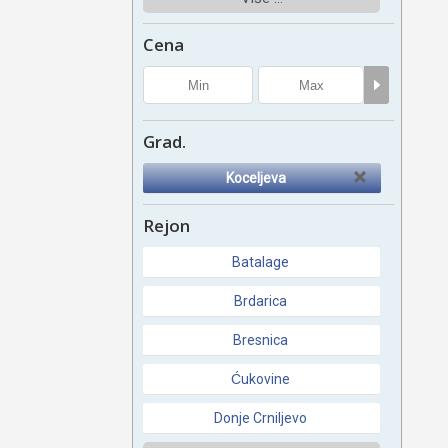
Cena
Grad.
Koceljeva
Rejon
Batalage
Brdarica
Bresnica
Ćukovine
Donje Crniljevo