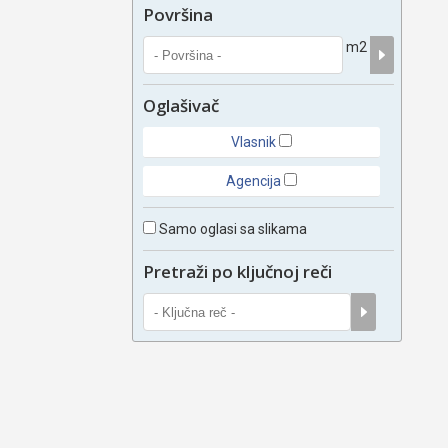
Površina
m2
Oglašivač
Vlasnik
Agencija
Samo oglasi sa slikama
Pretraži po ključnoj reči