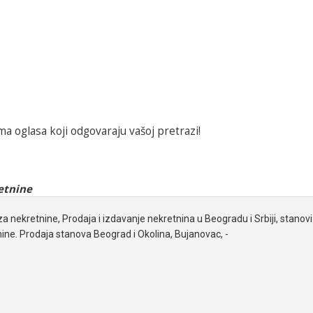
a oglasa koji odgovaraju vašoj pretrazi!
etnine
za nekretnine, Prodaja i izdavanje nekretnina u Beogradu i Srbiji, stanovi 
ine. Prodaja stanova Beograd i Okolina, Bujanovac, -