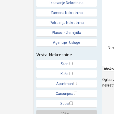
Izdavanje Nekretnina
Zamena Nekretnina
Potraznja Nekretnina
Placevi - Zemljišta
Agencije i Usluge
Nem
Vrsta Nekretnine
Stan
Nekr
Kuća
Oglasi 
Apartman
nekretn
Garsonjera
Soba
Više ...