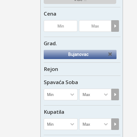
Cena
Grad.
Bujanovac
Rejon
Spavaća Soba
Kupatila